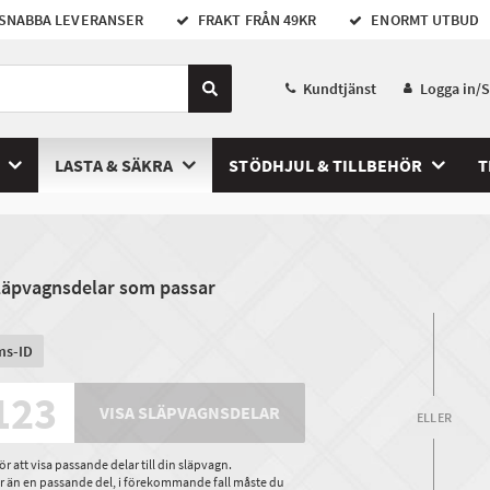
SNABBA LEVERANSER
FRAKT FRÅN 49KR
ENORMT UTBUD
Kundtjänst
Logga in/
LASTA & SÄKRA
STÖDHJUL & TILLBEHÖR
T
släpvagnsdelar som passar
ms-ID
VISA SLÄPVAGNSDELAR
ELLER
 att visa passande delar till din släpvagn.
ler än en passande del, i förekommande fall måste du