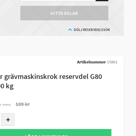
HITTA DELAR
DÖLJ RESERVDELSSÖK
Artikelnummer
15801
r grävmaskinskrok reservdel G80
0 kg
109 kr
nk. moms)
+