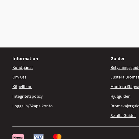
Information
Guider
Kundtjänst
Belysningsguid
Om Oss
Justera Broms
Köpvillkor
Montera Släpv
Integritetspolicy
Hjulguiden
Logga in/Skapa konto
Bromsvajergui
Se alla Guider