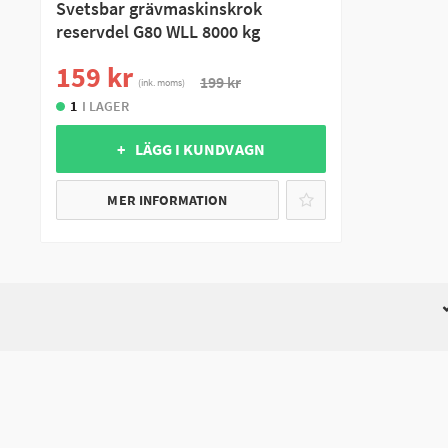
Svetsbar grävmaskinskrok
reservdel G80 WLL 8000 kg
159 kr
199 kr
(ink. moms)
1
I LAGER
+ LÄGG I KUNDVAGN
MER INFORMATION