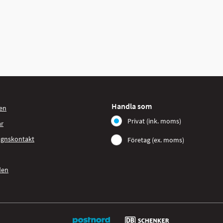
Handla som
en
Privat (ink. moms)
ar
agnskontakt
Företag (ex. moms)
den