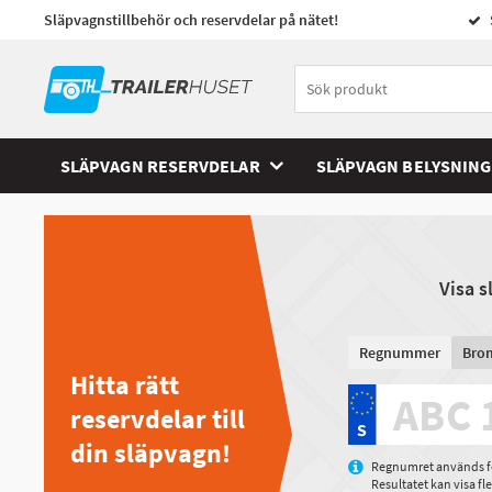
Släpvagnstillbehör och reservdelar på nätet!
SLÄPVAGN RESERVDELAR
SLÄPVAGN BELYSNING
Visa 
Regnummer
Bro
Hitta rätt
reservdelar till
din släpvagn!
Regnumret används för
Resultatet kan visa f