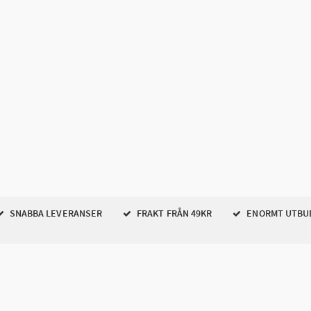
SNABBA LEVERANSER
FRAKT FRÅN 49KR
ENORMT UTBU