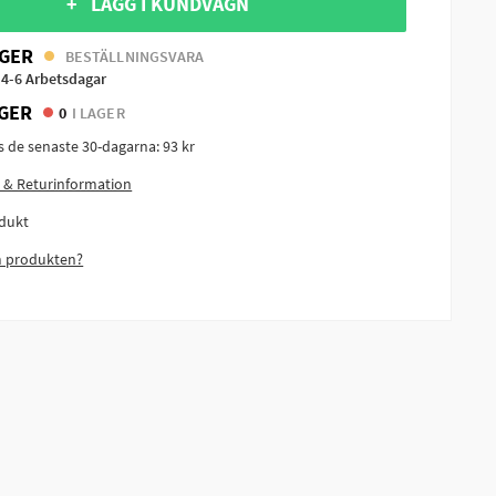
+ LÄGG I KUNDVAGN
GER
BESTÄLLNINGSVARA
 4-6 Arbetsdagar
GER
0
I LAGER
is de senaste 30-dagarna:
93 kr
 & Returinformation
dukt
m produkten?