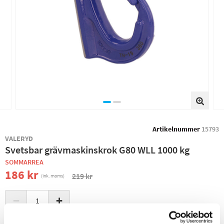
Artikelnummer
15793
VALERYD
Svetsbar grävmaskinskrok G80 WLL 1000 kg
SOMMARREA
186 kr
219 kr
(ink. moms)
−
+