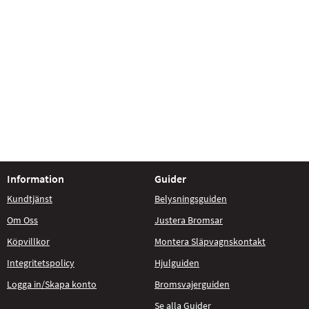
Information
Guider
Kundtjänst
Belysningsguiden
Om Oss
Justera Bromsar
Köpvillkor
Montera Släpvagnskontakt
Integritetspolicy
Hjulguiden
Logga in/Skapa konto
Bromsvajerguiden
Se alla Guider