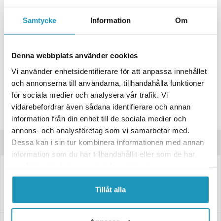
+ LÄGG I KUNDVAGN
Samtycke
Information
Om
ONLINELAGER
BESTÄLLNINGSVARA
Skickas inom 4-6 Arbetsdagar
BUTIKSLAGER
0
I LAGER
Denna webbplats använder cookies
Lägsta pris de senaste 30-dagarna:
186 kr
Vi använder enhetsidentifierare för att anpassa innehållet
och annonserna till användarna, tillhandahålla funktioner
Leverans- & Returinformation
för sociala medier och analysera vår trafik. Vi
Spara produkt
vidarebefordrar även sådana identifierare och annan
Frågor om produkten?
information från din enhet till de sociala medier och
annons- och analysföretag som vi samarbetar med.
Dessa kan i sin tur kombinera informationen med annan
Produktinformation
information som du har tillhandahållit eller som de har
samlat in när du har använt deras tjänster.
Svetsbar grävmaskinskrok med 1 tons kapacitet avsedd att svetsas fast
på skopor eller redskapsfästen på grävmaskiner eller
Tillåt alla
entreprenadmaskiner som en extra förankrings eller lyftpunkt.