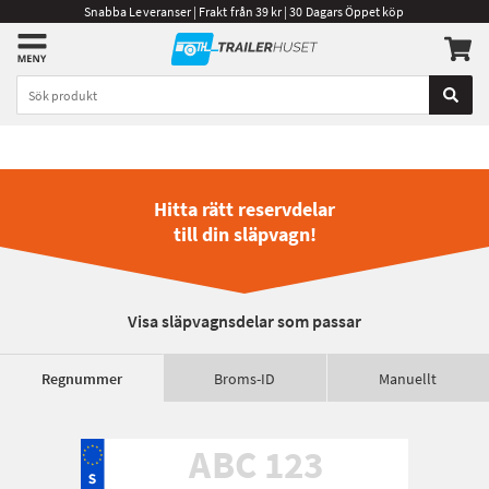
Snabba Leveranser | Frakt från 39 kr | 30 Dagars Öppet köp
Hitta rätt reservdelar
till din släpvagn!
Visa släpvagnsdelar som passar
Regnummer
Broms-ID
Manuellt