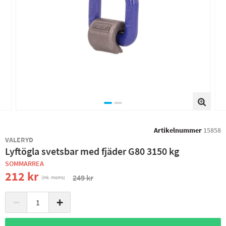
Artikelnummer
15858
VALERYD
Lyftögla svetsbar med fjäder G80 3150 kg
SOMMARREA
212 kr
249 kr
(ink. moms)
−
+