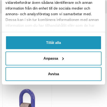
vidarebefordrar även sådana identifierare och annan
Recensioner
information från din enhet till de sociala medier och
annons- och analysföretag som vi samarbetar med.
Dessa kan i sin tur kombinera informationen med annan
information som du har tillhandahållit eller som de har
Frågor och svar
samlat in när du har använt deras tjänster.
Leverans- & Returinformation
Tillåt alla
Betalning
Anpassa
Relaterade produkter
Avvisa