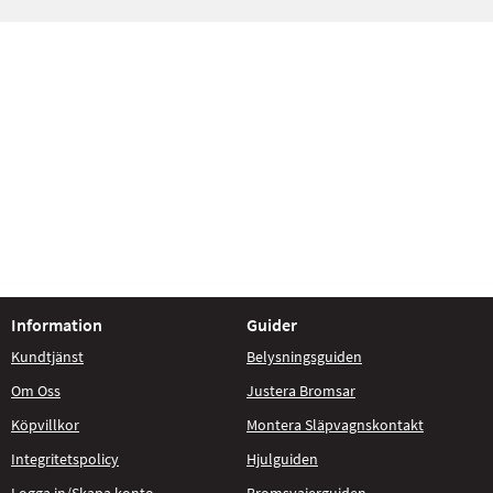
Information
Guider
Kundtjänst
Belysningsguiden
Om Oss
Justera Bromsar
Köpvillkor
Montera Släpvagnskontakt
Integritetspolicy
Hjulguiden
Logga in/Skapa konto
Bromsvajerguiden