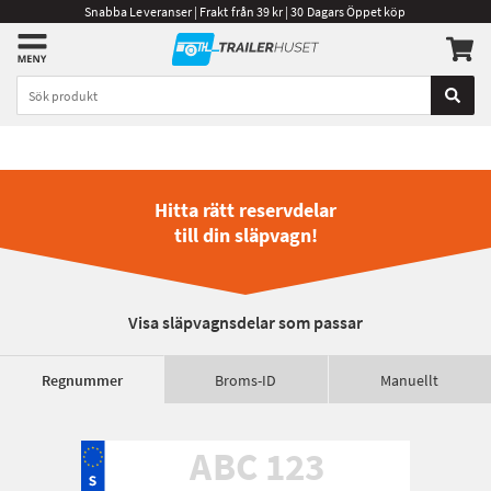
Snabba Leveranser | Frakt från 39 kr | 30 Dagars Öppet köp
Hitta rätt reservdelar
till din släpvagn!
Visa släpvagnsdelar som passar
Regnummer
Broms-ID
Manuellt