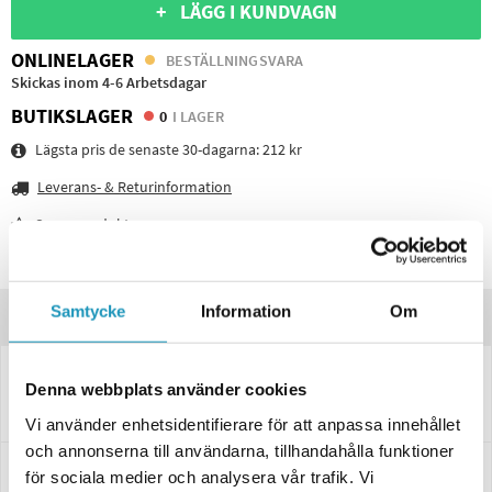
+ LÄGG I KUNDVAGN
ONLINELAGER
BESTÄLLNINGSVARA
Skickas inom 4-6 Arbetsdagar
BUTIKSLAGER
0
I LAGER
Lägsta pris de senaste 30-dagarna:
212 kr
Leverans- & Returinformation
Spara produkt
Frågor om produkten?
Samtycke
Information
Om
Produktinformation
Svetsbar lyftögla med 3,15 tons kapacitet avsedd att svetsas fast på
Denna webbplats använder cookies
skopor eller redskapsfästen på grävmaskiner eller
entreprenadmaskiner som en extra förankrings eller lyftpunkt.
Vi använder enhetsidentifierare för att anpassa innehållet
och annonserna till användarna, tillhandahålla funktioner
Specifikationer
för sociala medier och analysera vår trafik. Vi