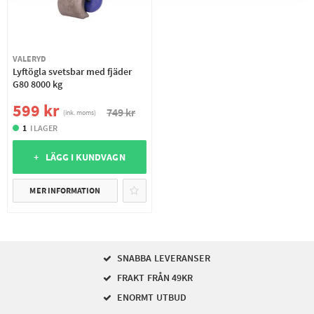
VALERYD
Lyftögla svetsbar med fjäder
G80 8000 kg
599 kr
749 kr
(ink. moms)
1
I LAGER
+ LÄGG I KUNDVAGN
MER INFORMATION
SNABBA LEVERANSER
FRAKT FRÅN 49KR
ENORMT UTBUD