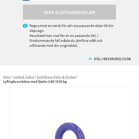
VISA SLÄPVAGNSDELAR
Regnumret används för att visa passande delar till din
släpvagn.
Resultatet kan visa fler än en passande del, i
förekommande fall måste du jämföra mått och
utförande med din originaldel.
DÖLJ RESERVDELSSÖK
Hem
Lasta & Säkra
Svetsbara Öglor & Krokar
Lyftögla svetsbar med fjäder G80 3150 kg