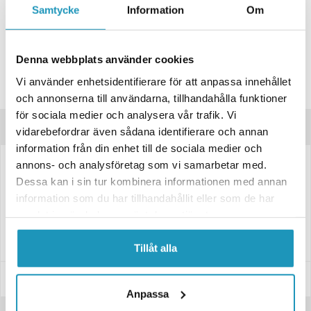
Samtycke
Information
Om
Lägsta pris de senaste 30-dagarna:
299 kr
Leverans- & Returinformation
Denna webbplats använder cookies
Spara produkt
Vi använder enhetsidentifierare för att anpassa innehållet
Frågor om produkten?
och annonserna till användarna, tillhandahålla funktioner
för sociala medier och analysera vår trafik. Vi
Produktinformation
vidarebefordrar även sådana identifierare och annan
information från din enhet till de sociala medier och
6619040
annons- och analysföretag som vi samarbetar med.
Dessa kan i sin tur kombinera informationen med annan
Däckplattor används för att däcken inte ska bli ovala när fordonet står
still en längre tid.
information som du har tillhandahållit eller som de har
samlat in när du har använt deras tjänster.
Fyra hål gör att den kan säkras i tex gräsmatta med tältpinnar eller
bultas fast i hårt underlag.
Tillåt alla
Specifikationer
Anpassa