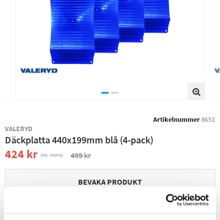
Artikelnummer
8651
VALERYD
Däckplatta 440x199mm blå (4-pack)
424 kr
499 kr
(ink. moms)
BEVAKA PRODUKT
ONLINELAGER
TILLFÄLLIGT SLUT
BUTIKSLAGER
0
I LAGER