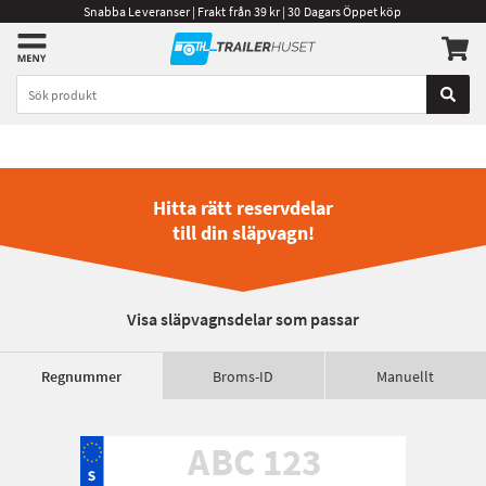
Snabba Leveranser | Frakt från 39 kr | 30 Dagars Öppet köp
Hitta rätt reservdelar
till din släpvagn!
Visa släpvagnsdelar som passar
Regnummer
Broms-ID
Manuellt