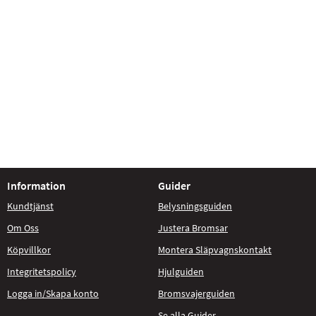
Information
Guider
Kundtjänst
Belysningsguiden
Om Oss
Justera Bromsar
Köpvillkor
Montera Släpvagnskontakt
Integritetspolicy
Hjulguiden
Logga in/Skapa konto
Bromsvajerguiden
Se alla Guider