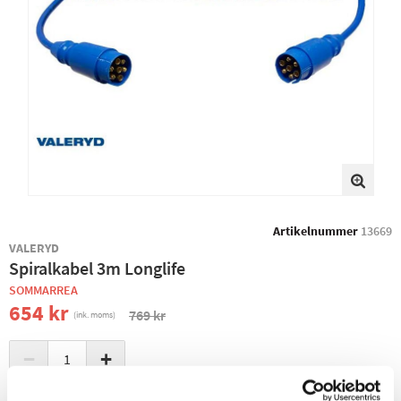
Artikelnummer
13669
VALERYD
Spiralkabel 3m Longlife
SOMMARREA
654 kr
769 kr
(ink. moms)
−
+