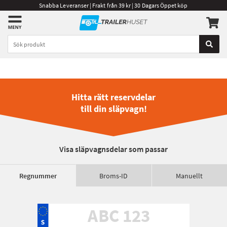
Snabba Leveranser | Frakt från 39 kr | 30 Dagars Öppet köp
Hitta rätt reservdelar
till din släpvagn!
Visa släpvagnsdelar som passar
Regnummer
Broms-ID
Manuellt