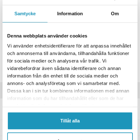
+ LÄGG I KUNDVAGN
Samtycke
Information
Om
ONLINELAGER
BESTÄLLNINGSVARA
Skickas inom 4-6 Arbetsdagar
BUTIKSLAGER
0
I LAGER
Denna webbplats använder cookies
Lägsta pris de senaste 30-dagarna:
654 kr
Vi använder enhetsidentifierare för att anpassa innehållet
Leverans- & Returinformation
och annonserna till användarna, tillhandahålla funktioner
för sociala medier och analysera vår trafik. Vi
Spara produkt
vidarebefordrar även sådana identifierare och annan
Frågor om produkten?
information från din enhet till de sociala medier och
annons- och analysföretag som vi samarbetar med.
Produktinformation
Dessa kan i sin tur kombinera informationen med annan
information som du har tillhandahållit eller som de har
samlat in när du har använt deras tjänster.
1st spiralkabel. Med 7polig stickpropp Längd 3 m utdragen. Longlife &
Waterproof.
Tillåt alla
Specifikationer