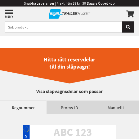
Snabba Leveranser | Frakt från 39 kr | 30 Dagars Öppet köp
Hitta rätt reservdelar
till din släpvagn!
Visa släpvagnsdelar som passar
Regnummer
Broms-ID
Manuellt