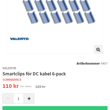
Artikelnummer
9407
VALERYD
Smartclips för DC kabel 6-pack
SOMMARREA
110 kr
129 kr
(ink. moms)
−
+