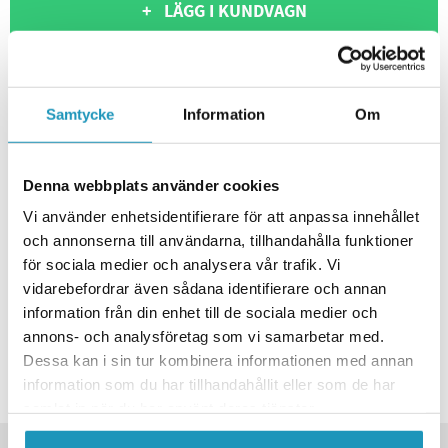
+ LÄGG I KUNDVAGN
ONLINELAGER
20
I LAGER
Skickas Omgående
BUTIKSLAGER
0
I LAGER
Samtycke
Information
Om
Lägsta pris de senaste 30-dagarna:
110 kr
Leverans- & Returinformation
Denna webbplats använder cookies
Spara produkt
Vi använder enhetsidentifierare för att anpassa innehållet
Frågor om produkten?
och annonserna till användarna, tillhandahålla funktioner
TÄNK PÅ ATT KÖPA TILL
för sociala medier och analysera vår trafik. Vi
vidarebefordrar även sådana identifierare och annan
VALERYD
information från din enhet till de sociala medier och
Smartcliptång
annons- och analysföretag som vi samarbetar med.
249 kr
212 kr
(ink. moms)
Dessa kan i sin tur kombinera informationen med annan
3
I LAGER
information som du har tillhandahållit eller som de har
samlat in när du har använt deras tjänster.