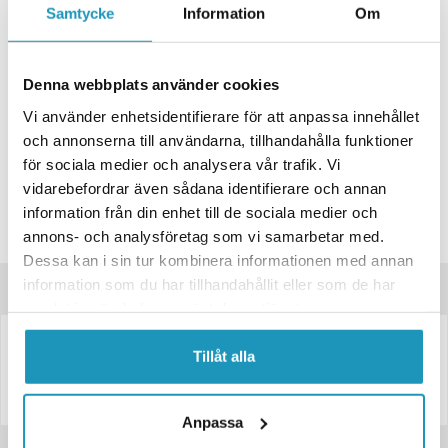
+ LÄGG I KUNDVAGN
Samtycke
Information
Om
ONLINELAGER
BESTÄLLNINGSVARA
Skickas inom 4-6 Arbetsdagar
Denna webbplats använder cookies
BUTIKSLAGER
0
I LAGER
Vi använder enhetsidentifierare för att anpassa innehållet
Lägsta pris de senaste 30-dagarna:
178 kr
och annonserna till användarna, tillhandahålla funktioner
för sociala medier och analysera vår trafik. Vi
Leverans- & Returinformation
vidarebefordrar även sådana identifierare och annan
Spara produkt
information från din enhet till de sociala medier och
annons- och analysföretag som vi samarbetar med.
Frågor om produkten?
Dessa kan i sin tur kombinera informationen med annan
information som du har tillhandahållit eller som de har
Produktinformation
samlat in när du har använt deras tjänster.
Kopplingsdosa 8-polig – 150×93×45 mm
Tillåt alla
Rymlig och hållbar kopplingsdosa med 8 anslutningar under locket
Anpassa