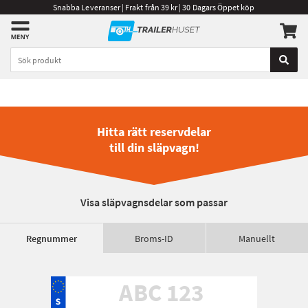
Snabba Leveranser | Frakt från 39 kr | 30 Dagars Öppet köp
Hitta rätt reservdelar
till din släpvagn!
Visa släpvagnsdelar som passar
Regnummer
Broms-ID
Manuellt