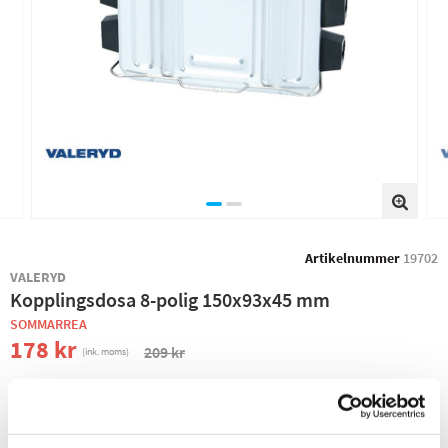
Artikelnummer
19702
VALERYD
Kopplingsdosa 8-polig 150x93x45 mm
SOMMARREA
178 kr
209 kr
(ink. moms)
−
+