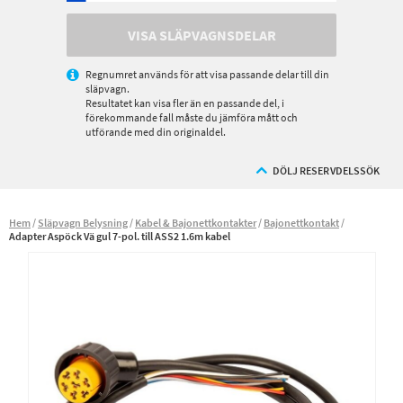
VISA SLÄPVAGNSDELAR
Regnumret används för att visa passande delar till din
släpvagn.
Resultatet kan visa fler än en passande del, i
förekommande fall måste du jämföra mått och
utförande med din originaldel.
DÖLJ RESERVDELSSÖK
Hem
Släpvagn Belysning
Kabel & Bajonettkontakter
Bajonettkontakt
Adapter Aspöck Vä gul 7-pol. till ASS2 1.6m kabel