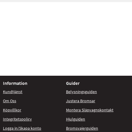
Information
Guider
Kundtjänst
Belysningsguiden
Om Oss
Justera Bromsar
Köpvillkor
Montera Släpvagnskontakt
Integritetspolicy
Hjulguiden
Logga in/Skapa konto
Bromsvajerguiden