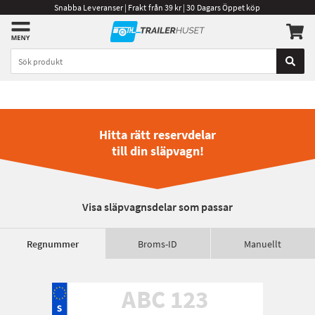
Snabba Leveranser | Frakt från 39 kr | 30 Dagars Öppet köp
Hitta rätt reservdelar
till din släpvagn!
Visa släpvagnsdelar som passar
Regnummer
Broms-ID
Manuellt