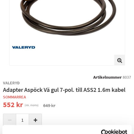
Artikelnummer
8037
VALERYD
Adapter Aspöck Vä gul 7-pol. till ASS2 1.6m kabel
SOMMARREA
552 kr
649 kr
(ink. moms)
−
+