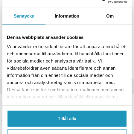
+ LÄGG I KUNDVAGN
ONLINELAGER
Samtycke
Information
Om
BESTÄLLNINGSVARA
Skickas inom 4-6 Arbetsdagar
BUTIKSLAGER
0
I LAGER
Denna webbplats använder cookies
Lägsta pris de senaste 30-dagarna:
552 kr
Vi använder enhetsidentifierare för att anpassa innehållet
Leverans- & Returinformation
och annonserna till användarna, tillhandahålla funktioner
för sociala medier och analysera vår trafik. Vi
Spara produkt
vidarebefordrar även sådana identifierare och annan
Frågor om produkten?
information från din enhet till de sociala medier och
annons- och analysföretag som vi samarbetar med.
Produktinformation
Dessa kan i sin tur kombinera informationen med annan
information som du har tillhandahållit eller som de har
3064000
samlat in när du har använt deras tjänster.
Adapter Aspöck Vä gul 7-pol. till ASS2 1,6m kabel för
släpvagnsbelysning
Tillåt alla
Specifikationer