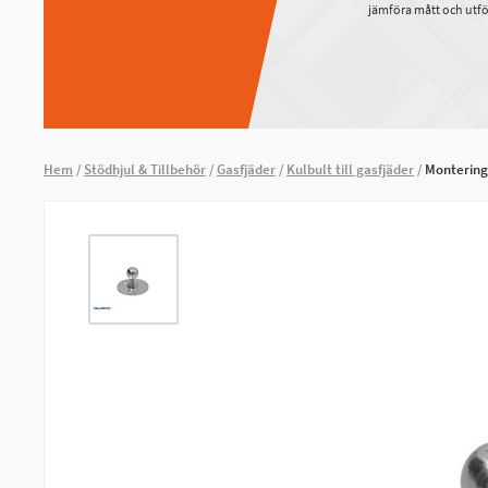
jämföra mått och utfö
Hem
Stödhjul & Tillbehör
Gasfjäder
Kulbult till gasfjäder
Monterings