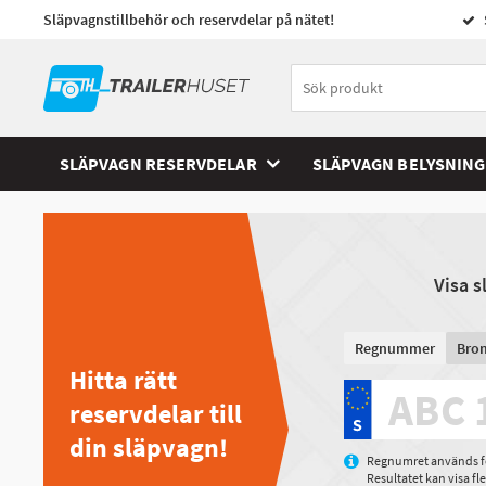
Släpvagnstillbehör och reservdelar på nätet!
SLÄPVAGN RESERVDELAR
SLÄPVAGN BELYSNING
Visa 
Regnummer
Bro
Hitta rätt
reservdelar till
din släpvagn!
Regnumret används för
Resultatet kan visa f