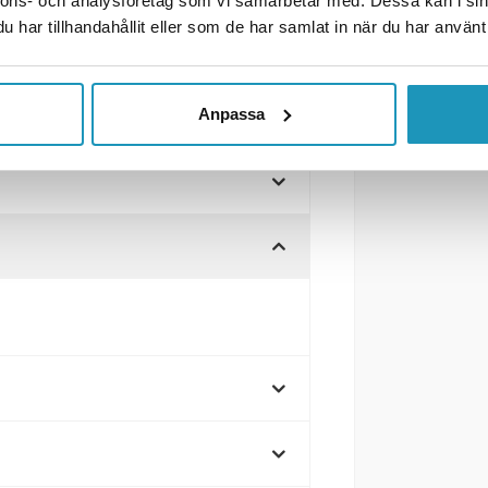
nnons- och analysföretag som vi samarbetar med. Dessa kan i sin
har tillhandahållit eller som de har samlat in när du har använt 
 kulanslutning för gasfjädrar.
Anpassa