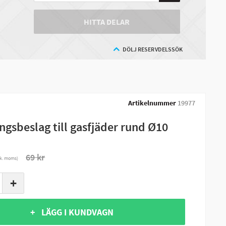
HITTA DELAR
DÖLJ RESERVDELSSÖK
Artikelnummer
19977
ngsbeslag till gasfjäder rund Ø10
69 kr
nk. moms)
+
+ LÄGG I KUNDVAGN