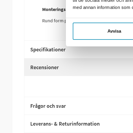
till de sociala medier och a
med annan information som du 
Monteringsbeslag till gasfjäder, rund, Ø10
Rund form på monteringsbeslaget med Ø10 mm
Avvisa
Specifikationer
Recensioner
Frågor och svar
Leverans- & Returinformation