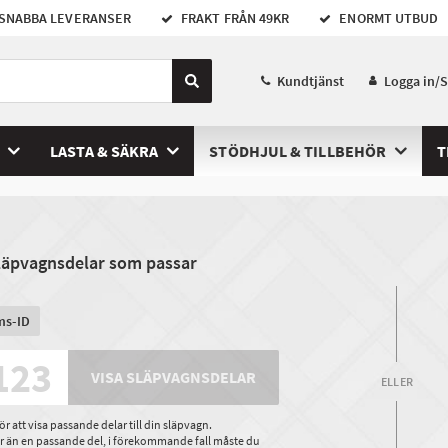
SNABBA LEVERANSER
FRAKT FRÅN 49KR
ENORMT UTBUD
Kundtjänst
Logga in/
LASTA & SÄKRA
STÖDHJUL & TILLBEHÖR
T
släpvagnsdelar som passar
ms-ID
VISA SLÄPVAGNSDELAR
ELLER
 att visa passande delar till din släpvagn.
ler än en passande del, i förekommande fall måste du