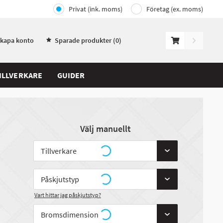
Privat (ink. moms)
Företag (ex. moms)
Skapa konto
Sparade produkter (
0
)
ILLVERKARE
GUIDER
Välj manuellt
Vart hittar jag påskjutstyp?