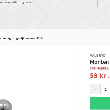
rande med din originaldel.
beslag till gasfjäder rund Ø10
VALERYD
Monteri
SOMMARREA
59 kr
(i
−