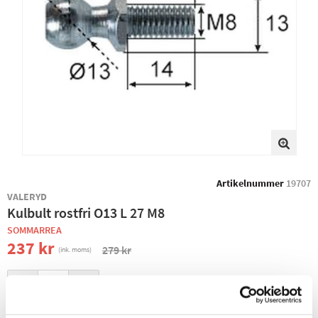
Artikelnummer
19707
VALERYD
Kulbult rostfri O13 L 27 M8
SOMMARREA
237 kr
279 kr
(ink. moms)
−
+