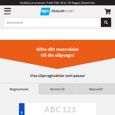
Snabba Leveranser | Frakt från 39 kr | 30 Dagars Öppet köp
Hitta rätt reservdelar
till din släpvagn!
Visa släpvagnsdelar som passar
Regnummer
Broms-ID
Manuellt