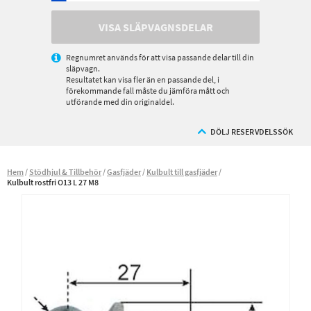
VISA SLÄPVAGNSDELAR
Regnumret används för att visa passande delar till din
släpvagn.
Resultatet kan visa fler än en passande del, i
förekommande fall måste du jämföra mått och
utförande med din originaldel.
DÖLJ RESERVDELSSÖK
Hem
Stödhjul & Tillbehör
Gasfjäder
Kulbult till gasfjäder
Kulbult rostfri O13 L 27 M8