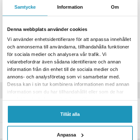
+ LÄGG I KUNDVAGN
Samtycke
Information
Om
ONLINELAGER
BESTÄLLNINGSVARA
Skickas inom 4-6 Arbetsdagar
Denna webbplats använder cookies
BUTIKSLAGER
0
I LAGER
Vi använder enhetsidentifierare för att anpassa innehållet
Lägsta pris de senaste 30-dagarna:
237 kr
och annonserna till användarna, tillhandahålla funktioner
Leverans- & Returinformation
för sociala medier och analysera vår trafik. Vi
vidarebefordrar även sådana identifierare och annan
Spara produkt
information från din enhet till de sociala medier och
Frågor om produkten?
annons- och analysföretag som vi samarbetar med.
Dessa kan i sin tur kombinera informationen med annan
Produktinformation
information som du har tillhandahållit eller som de har
samlat in när du har använt deras tjänster.
Rostfri kulbult Ø13 mm, längd 27 mm, gänga M8
Tillåt alla
Specifikationer
Anpassa