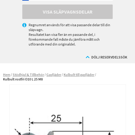
VISA SLÄPVAGNSDELAR
Regnumret används för att visa passande delar till din
släpvagn.
Resultatet kan visa fler än en passande del, i
förekommande fall måste du jämföra mått och
utförande med din originaldel.
DÖLJ RESERVDELSSÖK
Hem
Stödhjul & Tillbehör
Gasfjäder
Kulbult till gasfjäder
Kulbult rostfri O10 L 25 M8