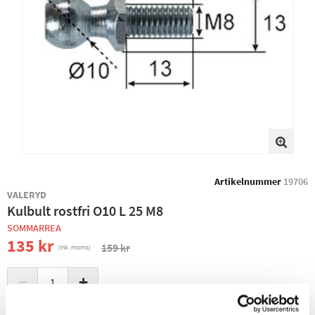
Artikelnummer
19706
VALERYD
Kulbult rostfri O10 L 25 M8
SOMMARREA
135 kr
159 kr
(ink. moms)
−
+