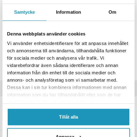
+ LÄGG I KUNDVAGN
Samtycke
Information
Om
ONLINELAGER
BESTÄLLNINGSVARA
Skickas inom 4-6 Arbetsdagar
BUTIKSLAGER
0
I LAGER
Denna webbplats använder cookies
Lägsta pris de senaste 30-dagarna:
135 kr
Vi använder enhetsidentifierare för att anpassa innehållet
och annonserna till användarna, tillhandahålla funktioner
Leverans- & Returinformation
för sociala medier och analysera vår trafik. Vi
Spara produkt
vidarebefordrar även sådana identifierare och annan
information från din enhet till de sociala medier och
Frågor om produkten?
annons- och analysföretag som vi samarbetar med.
Dessa kan i sin tur kombinera informationen med annan
Produktinformation
information som du har tillhandahållit eller som de har
samlat in när du har använt deras tjänster.
Rostfri kulbult Ø10 mm, längd 25 mm, gänga M8
Tillåt alla
Med en kuldiameter på 10 mm, total längd på 25 mm och M8-gänga
Anpassa