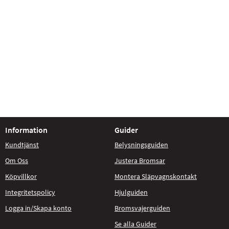
Information
Guider
Kundtjänst
Belysningsguiden
Om Oss
Justera Bromsar
Köpvillkor
Montera Släpvagnskontakt
Integritetspolicy
Hjulguiden
Logga in/Skapa konto
Bromsvajerguiden
Se alla Guider