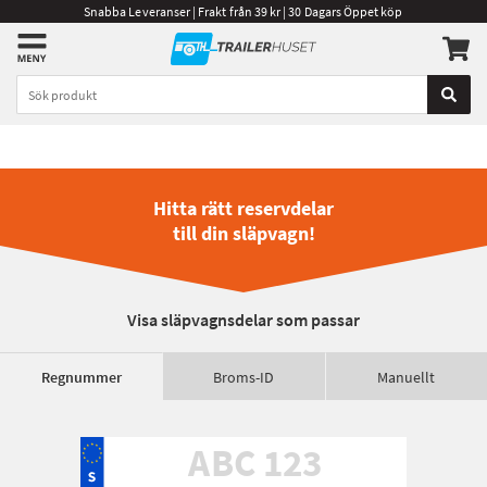
Snabba Leveranser | Frakt från 39 kr | 30 Dagars Öppet köp
Hitta rätt reservdelar
till din släpvagn!
Visa släpvagnsdelar som passar
Regnummer
Broms-ID
Manuellt