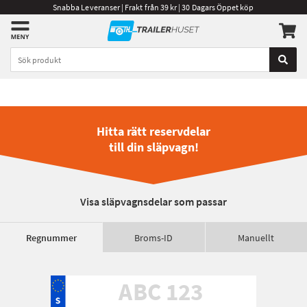
Snabba Leveranser | Frakt från 39 kr | 30 Dagars Öppet köp
Hitta rätt reservdelar
till din släpvagn!
Visa släpvagnsdelar som passar
Regnummer
Broms-ID
Manuellt