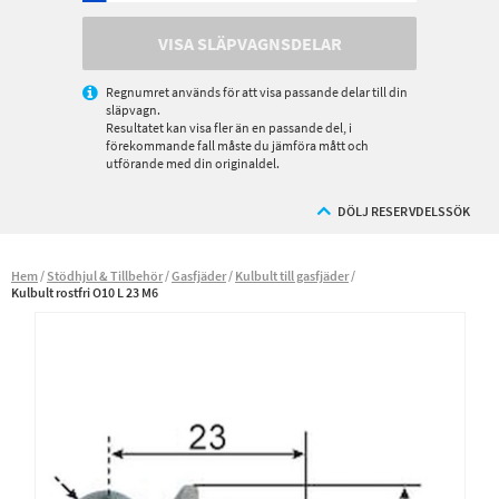
VISA SLÄPVAGNSDELAR
Regnumret används för att visa passande delar till din
släpvagn.
Resultatet kan visa fler än en passande del, i
förekommande fall måste du jämföra mått och
utförande med din originaldel.
DÖLJ RESERVDELSSÖK
Hem
Stödhjul & Tillbehör
Gasfjäder
Kulbult till gasfjäder
Kulbult rostfri O10 L 23 M6