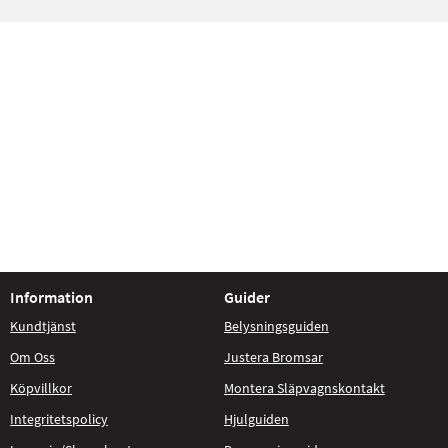
Information
Guider
Kundtjänst
Belysningsguiden
Om Oss
Justera Bromsar
Köpvillkor
Montera Släpvagnskontakt
Integritetspolicy
Hjulguiden