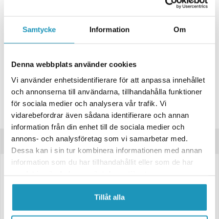
+ LÄGG I KUNDVAGN
ONLINELAGER
BESTÄLLNINGSVARA
Samtycke
Information
Om
Skickas inom 4-6 Arbetsdagar
BUTIKSLAGER
0
I LAGER
Denna webbplats använder cookies
Lägsta pris de senaste 30-dagarna:
118 kr
Vi använder enhetsidentifierare för att anpassa innehållet
Leverans- & Returinformation
och annonserna till användarna, tillhandahålla funktioner
Spara produkt
för sociala medier och analysera vår trafik. Vi
vidarebefordrar även sådana identifierare och annan
Frågor om produkten?
information från din enhet till de sociala medier och
annons- och analysföretag som vi samarbetar med.
Produktinformation
Dessa kan i sin tur kombinera informationen med annan
information som du har tillhandahållit eller som de har
Kulbult rostfri Ø10; L=23; M6
samlat in när du har använt deras tjänster.
Kuldiameter: Ø10 mm
Tillåt alla
Total längd: 23 mm
Gänga: M6
Material: Rostfritt stål