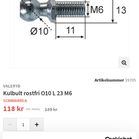
Artikelnummer
19705
VALERYD
Kulbult rostfri O10 L 23 M6
SOMMARREA
118 kr
139 kr
(ink. moms)
−
+