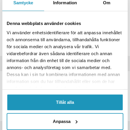
Samtycke
Information
Om
ONLINELAGER
BESTÄLLNINGSVARA
Skickas inom 4-6 Arbetsdagar
BUTIKSLAGER
0
I LAGER
Denna webbplats använder cookies
Leverans- & Returinformation
Vi använder enhetsidentifierare för att anpassa innehållet
Spara produkt
och annonserna till användarna, tillhandahålla funktioner
för sociala medier och analysera vår trafik. Vi
Frågor om produkten?
vidarebefordrar även sådana identifierare och annan
information från din enhet till de sociala medier och
Produktinformation
annons- och analysföretag som vi samarbetar med.
Dessa kan i sin tur kombinera informationen med annan
information som du har tillhandahållit eller som de har
Spårkullager 6206 2RS
samlat in när du har använt deras tjänster.
Spårkullager med dubbla tätningsringar (2RS)
Innerdiameter: 30 mm
Tillåt alla
Ytterdiameter: 62 mm
Bredd: 16 mm
Antal: 1 st
Anpassa
Recensioner