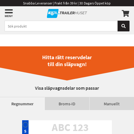
Snabba Leveranser | Frakt från 39 kr | 30 Dagars Öppet köp
Hitta rätt reservdelar
till din släpvagn!
Visa släpvagnsdelar som passar
Regnummer
Broms-ID
Manuellt