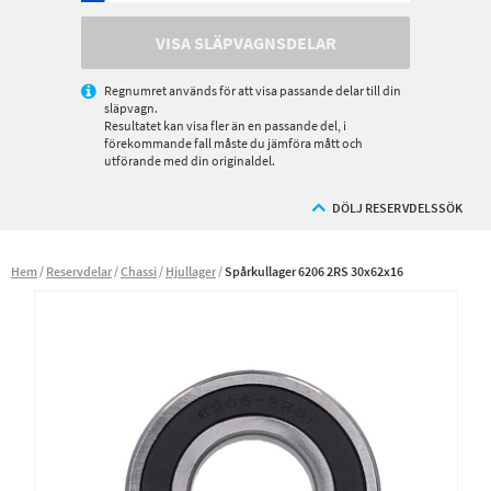
VISA SLÄPVAGNSDELAR
Regnumret används för att visa passande delar till din
släpvagn.
Resultatet kan visa fler än en passande del, i
förekommande fall måste du jämföra mått och
utförande med din originaldel.
DÖLJ RESERVDELSSÖK
Hem
Reservdelar
Chassi
Hjullager
Spårkullager 6206 2RS 30x62x16