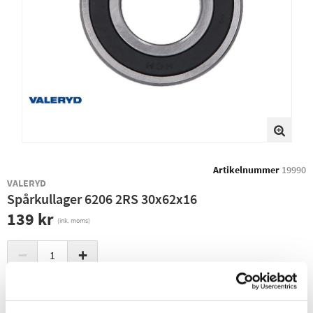
Artikelnummer
19990
VALERYD
Spårkullager 6206 2RS 30x62x16
139 kr
(ink. moms)
−
+
+ LÄGG I KUNDVAGN