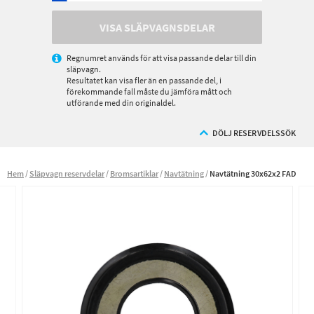
VISA SLÄPVAGNSDELAR
Regnumret används för att visa passande delar till din
släpvagn.
Resultatet kan visa fler än en passande del, i
förekommande fall måste du jämföra mått och
utförande med din originaldel.
DÖLJ RESERVDELSSÖK
Hem
Släpvagn reservdelar
Bromsartiklar
Navtätning
Navtätning 30x62x2 FAD