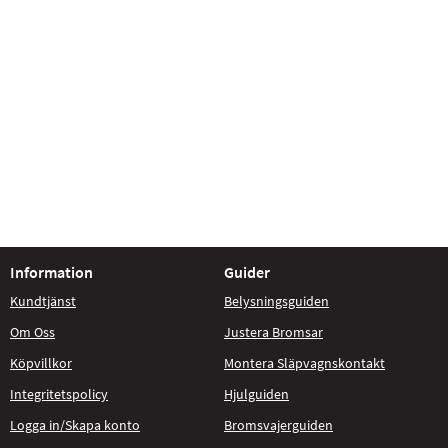
Information
Guider
Kundtjänst
Belysningsguiden
Om Oss
Justera Bromsar
Köpvillkor
Montera Släpvagnskontakt
Integritetspolicy
Hjulguiden
Logga in/Skapa konto
Bromsvajerguiden