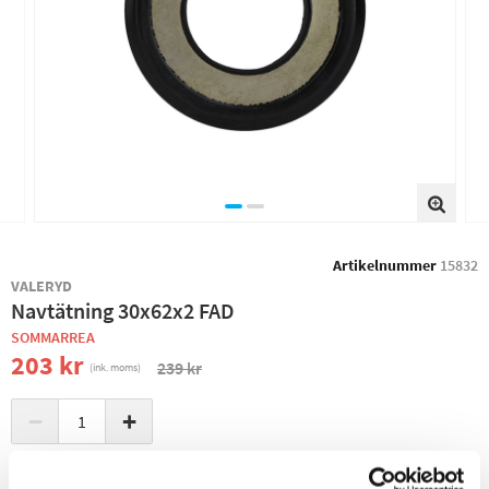
Artikelnummer
15832
VALERYD
Navtätning 30x62x2 FAD
SOMMARREA
203 kr
239 kr
(ink. moms)
−
+
+ LÄGG I KUNDVAGN