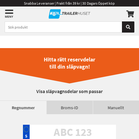
Snabba Leveranser | Frakt från 39 kr | 30 Dagars Öppet köp
Hitta rätt reservdelar
till din släpvagn!
Visa släpvagnsdelar som passar
Regnummer
Broms-ID
Manuellt