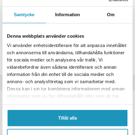
ONLINELAGER
BESTÄLLNINGSVARA
Samtycke
Information
Om
Skickas inom 4-6 Arbetsdagar
BUTIKSLAGER
0
I LAGER
Denna webbplats använder cookies
Lägsta pris de senaste 30-dagarna:
203 kr
Vi använder enhetsidentifierare för att anpassa innehållet
Leverans- & Returinformation
och annonserna till användarna, tillhandahålla funktioner
Spara produkt
för sociala medier och analysera vår trafik. Vi
vidarebefordrar även sådana identifierare och annan
Frågor om produkten?
information från din enhet till de sociala medier och
annons- och analysföretag som vi samarbetar med.
Produktinformation
Dessa kan i sin tur kombinera informationen med annan
information som du har tillhandahållit eller som de har
Navtätning från släpvagn.
samlat in när du har använt deras tjänster.
30x62x2
Tillåt alla
Passar FAD