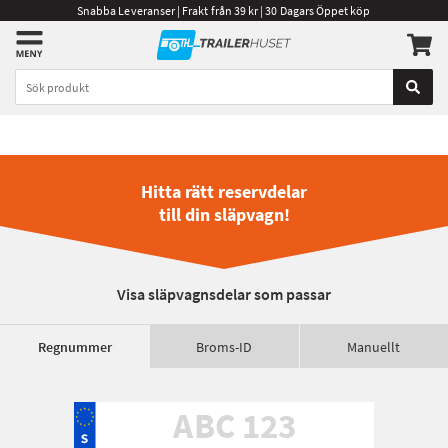
Snabba Leveranser | Frakt från 39 kr | 30 Dagars Öppet köp
Hitta rätt reservdelar
till din släpvagn!
Visa släpvagnsdelar som passar
Regnummer
Broms-ID
Manuellt