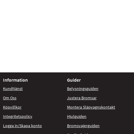
Information
Guider
Kundtjänst
Belysningsguiden
Om Oss
Justera Bromsar
Köpvillkor
Montera Släpvagnskontakt
Integritetspolicy
Hjulguiden
Logga in/Skapa konto
Bromsvajerguiden