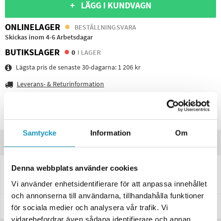
+ LÄGG I KUNDVAGN
ONLINELAGER
BESTÄLLNINGSVARA
Skickas inom 4-6 Arbetsdagar
BUTIKSLAGER
0
I LAGER
Lägsta pris de senaste 30-dagarna:
1 206 kr
Leverans- & Returinformation
Spara produkt
Frågor om produkten?
Samtycke
Information
Om
Produktinformation
Denna webbplats använder cookies
Hjulnav till släpvagn. Inkl lager.
Vi använder enhetsidentifierare för att anpassa innehållet
och annonserna till användarna, tillhandahålla funktioner
Specifikationer
för sociala medier och analysera vår trafik. Vi
vidarebefordrar även sådana identifierare och annan