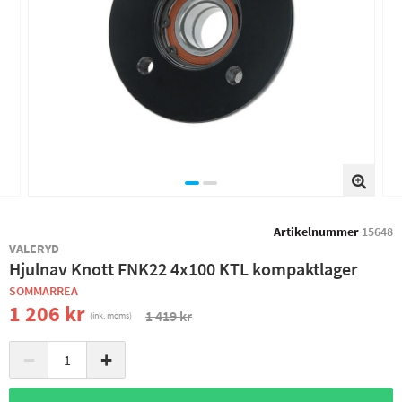
Artikelnummer
15648
VALERYD
Hjulnav Knott FNK22 4x100 KTL kompaktlager
SOMMARREA
1 206 kr
1 419 kr
(ink. moms)
−
+