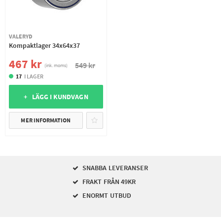
VALERYD
Kompaktlager 34x64x37
467 kr
549 kr
(ink. moms)
17
I LAGER
+ LÄGG I KUNDVAGN
MER INFORMATION
SNABBA LEVERANSER
FRAKT FRÅN 49KR
ENORMT UTBUD