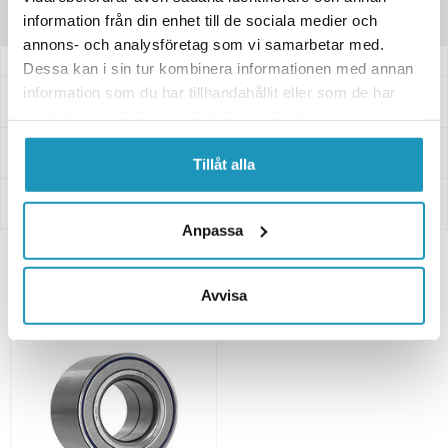
Recensioner
information från din enhet till de sociala medier och
annons- och analysföretag som vi samarbetar med.
Dessa kan i sin tur kombinera informationen med annan
information som du har tillhandahållit eller som de har
Frågor och svar
samlat in när du har använt deras tjänster.
Leverans- & Returinformation
Tillåt alla
Betalning
Anpassa
Relaterade produkter
Avvisa