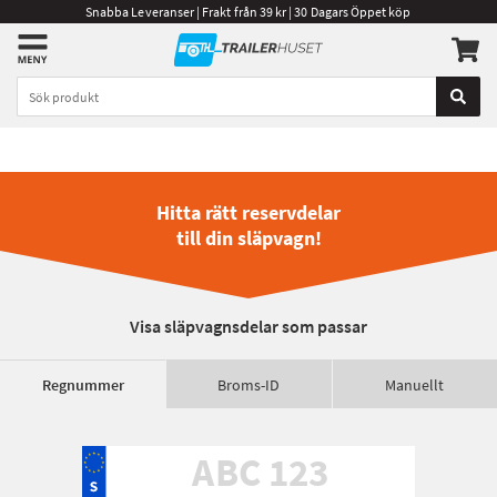
Snabba Leveranser | Frakt från 39 kr | 30 Dagars Öppet köp
Hitta rätt reservdelar
till din släpvagn!
Visa släpvagnsdelar som passar
Regnummer
Broms-ID
Manuellt