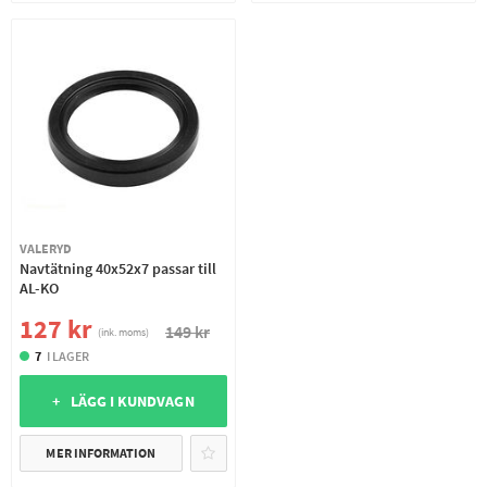
VALERYD
Navtätning 40x52x7 passar till
AL-KO
127 kr
149 kr
(ink. moms)
7
I LAGER
+ LÄGG I KUNDVAGN
MER INFORMATION