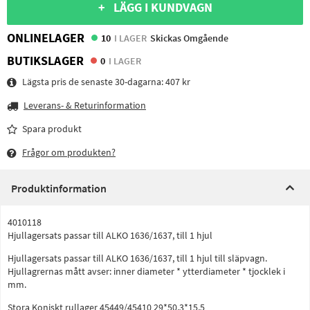
+ LÄGG I KUNDVAGN
ONLINELAGER
10
I LAGER
Skickas Omgående
BUTIKSLAGER
0
I LAGER
Lägsta pris de senaste 30-dagarna:
407 kr
Leverans- & Returinformation
Spara produkt
Frågor om produkten?
Produktinformation
4010118
Hjullagersats passar till ALKO 1636/1637, till 1 hjul
Hjullagersats passar till ALKO 1636/1637, till 1 hjul till släpvagn.
Hjullagrernas mått avser: inner diameter * ytterdiameter * tjocklek i
mm.
Stora Koniskt rullager 45449/45410 29*50,3*15,5