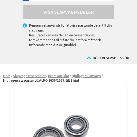
VISA SLÄPVAGNSDELAR
Regnumret används för att visa passande delar till din
släpvagn.
Resultatet kan visa fler än en passande del, i
förekommande fall måste du jämföra mått och
utförande med din originaldel.
DÖLJ RESERVDELSSÖK
Hem
Släpvagn reservdelar
Bromsartiklar
Hjullager Släpvagn
Hjullagersats passar till ALKO 1636/1637, till 1 hjul