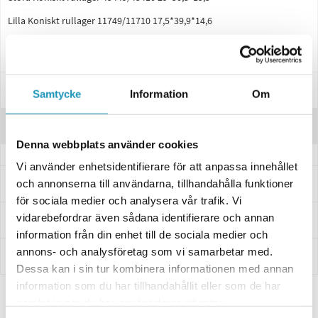
Lilla Koniskt rullager 11749/11710 17,5*39,9*14,6
Navtätning 40x52x7 passar till AL-KO
Specifikationer
Samtycke
Information
Om
Recensioner
Denna webbplats använder cookies
Vi använder enhetsidentifierare för att anpassa innehållet
Frågor och svar
och annonserna till användarna, tillhandahålla funktioner
för sociala medier och analysera vår trafik. Vi
vidarebefordrar även sådana identifierare och annan
Leverans- & Returinformation
information från din enhet till de sociala medier och
annons- och analysföretag som vi samarbetar med.
Betalning
Dessa kan i sin tur kombinera informationen med annan
information som du har tillhandahållit eller som de har
samlat in när du har använt deras tjänster.
Relaterade produkter