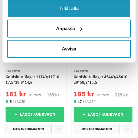
Tillåt alla
Anpassa
Avvisa
VALERYD
VALERYD
Koniskt rullager 11749/11710
Koniskt rullager 45449/45410
17,5*39,9*14,6
29*50,3*15,5
161 kr
195 kr
189 kr
229 kr
(ink. moms)
(ink. moms)
5
I LAGER
17
I LAGER
+ LÄGG I KUNDVAGN
+ LÄGG I KUNDVAGN
MER INFORMATION
MER INFORMATION