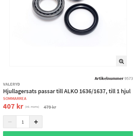
Artikelnummer
9573
VALERYD
Hjullagersats passar till ALKO 1636/1637, till 1 hjul
SOMMARREA
407 kr
479 kr
(ink. moms)
−
+