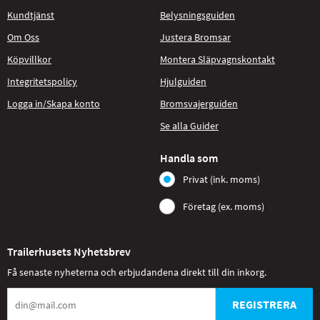
Kundtjänst
Belysningsguiden
Om Oss
Justera Bromsar
Köpvillkor
Montera Släpvagnskontakt
Integritetspolicy
Hjulguiden
Logga in/Skapa konto
Bromsvajerguiden
Se alla Guider
Handla som
Privat (ink. moms)
Företag (ex. moms)
Trailerhusets Nyhetsbrev
Få senaste nyheterna och erbjudandena direkt till din inkorg.
REGISTRERA