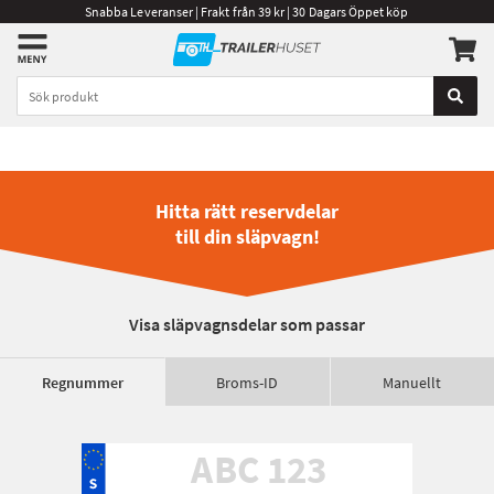
Snabba Leveranser | Frakt från 39 kr | 30 Dagars Öppet köp
Hitta rätt reservdelar
till din släpvagn!
Visa släpvagnsdelar som passar
Regnummer
Broms-ID
Manuellt