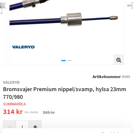
Artikelnummer
9049
VALERYD
Bromsvajer Premium nippel/svamp, hylsa 23mm
770/980
SOMMARREA
314 kr
369 kr
(ink. moms)
−
+