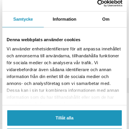
+ LÄGG I KUNDVAGN
Samtycke
Information
Om
ONLINELAGER
2
I LAGER
Skickas Omgående
BUTIKSLAGER
0
I LAGER
Denna webbplats använder cookies
Lägsta pris de senaste 30-dagarna:
314 kr
Vi använder enhetsidentifierare för att anpassa innehållet
Leverans- & Returinformation
och annonserna till användarna, tillhandahålla funktioner
Spara produkt
för sociala medier och analysera vår trafik. Vi
vidarebefordrar även sådana identifierare och annan
Frågor om produkten?
information från din enhet till de sociala medier och
annons- och analysföretag som vi samarbetar med.
Produktinformation
Dessa kan i sin tur kombinera informationen med annan
information som du har tillhandahållit eller som de har
1460207
samlat in när du har använt deras tjänster.
Bromswire Premium nippel/svamp, hylsa 23mm 770/980
VALERYD Bromsvajer Premium till släpvagn, mått: (Hölje/Total):
770/980 Utförande: nippel/svamp, hylsa 23mm 770/980
Tillåt alla