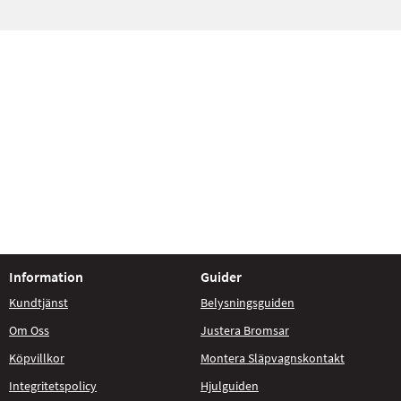
Information
Guider
Kundtjänst
Belysningsguiden
Om Oss
Justera Bromsar
Köpvillkor
Montera Släpvagnskontakt
Integritetspolicy
Hjulguiden