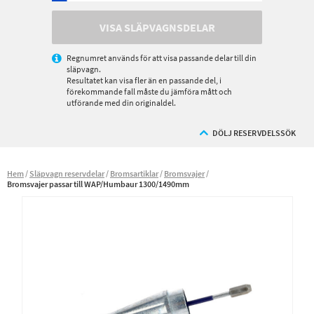
VISA SLÄPVAGNSDELAR
Regnumret används för att visa passande delar till din
släpvagn.
Resultatet kan visa fler än en passande del, i
förekommande fall måste du jämföra mått och
utförande med din originaldel.
DÖLJ RESERVDELSSÖK
Hem
Släpvagn reservdelar
Bromsartiklar
Bromsvajer
Bromsvajer passar till WAP/Humbaur 1300/1490mm