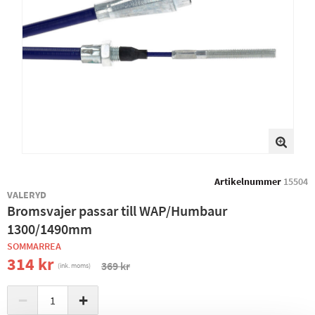
Artikelnummer
15504
VALERYD
Bromsvajer passar till WAP/Humbaur
1300/1490mm
SOMMARREA
314 kr
369 kr
(ink. moms)
−
+