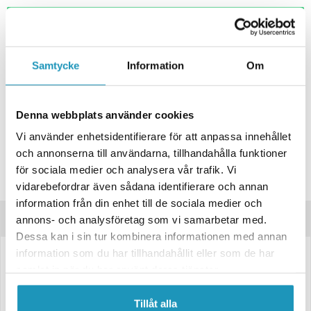
+ LÄGG I KUNDVAGN
ONLINELAGER
BESTÄLLNINGSVARA
Samtycke
Information
Om
Skickas inom 4-6 Arbetsdagar
BUTIKSLAGER
0
I LAGER
Lägsta pris de senaste 30-dagarna:
314 kr
Denna webbplats använder cookies
Leverans- & Returinformation
Vi använder enhetsidentifierare för att anpassa innehållet
och annonserna till användarna, tillhandahålla funktioner
Spara produkt
för sociala medier och analysera vår trafik. Vi
Frågor om produkten?
vidarebefordrar även sådana identifierare och annan
information från din enhet till de sociala medier och
Produktinformation
annons- och analysföretag som vi samarbetar med.
Dessa kan i sin tur kombinera informationen med annan
information som du har tillhandahållit eller som de har
1461113
samlat in när du har använt deras tjänster.
Passar till WAP/Humbaur 1300/1490mm.
Tillåt alla
Prisvärd Bromsvajer till släpvagn.