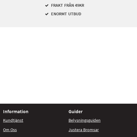
FRAKT FRÅN 49KR
ENORMT UTBUD
Information
Guider
Kundtjänst
Belysningsguiden
Om Oss
Justera Bromsar