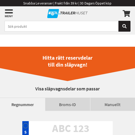
Snabba Leveranser | Frakt från 39 kr | 30 Dagars Öppet köp
Hitta rätt reservdelar
till din släpvagn!
Visa släpvagnsdelar som passar
Regnummer
Broms-ID
Manuellt