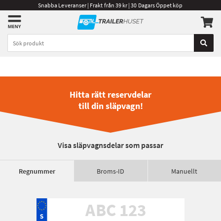
Snabba Leveranser | Frakt från 39 kr | 30 Dagars Öppet köp
Hitta rätt reservdelar
till din släpvagn!
Visa släpvagnsdelar som passar
Regnummer
Broms-ID
Manuellt