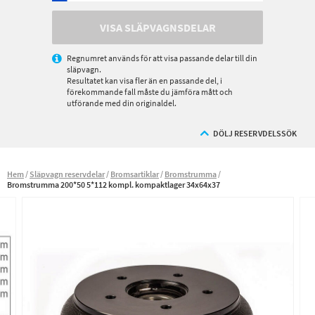
VISA SLÄPVAGNSDELAR
Regnumret används för att visa passande delar till din
släpvagn.
Resultatet kan visa fler än en passande del, i
förekommande fall måste du jämföra mått och
utförande med din originaldel.
DÖLJ RESERVDELSSÖK
Hem
Släpvagn reservdelar
Bromsartiklar
Bromstrumma
Bromstrumma 200*50 5*112 kompl. kompaktlager 34x64x37