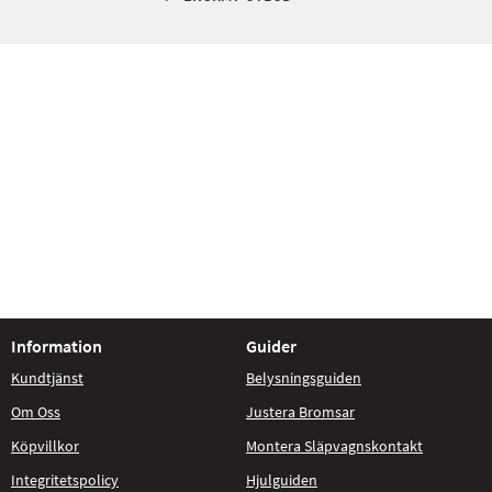
Information
Guider
Kundtjänst
Belysningsguiden
Om Oss
Justera Bromsar
Köpvillkor
Montera Släpvagnskontakt
Integritetspolicy
Hjulguiden