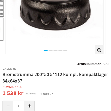
Artikelnummer
8579
VALERYD
Bromstrumma 200*50 5*112 kompl. kompaktlager
34x64x37
SOMMARREA
1 538 kr
1 809 kr
(ink. moms)
−
+