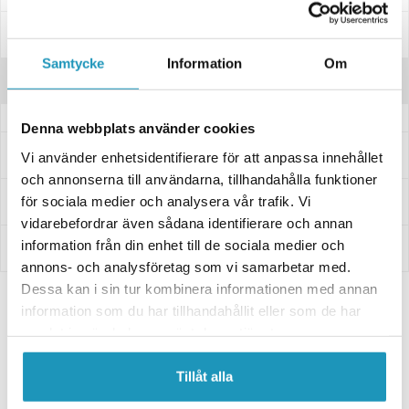
Manualer & Guider
Samtycke
Information
Om
Recensioner
Denna webbplats använder cookies
Frågor och svar
Vi använder enhetsidentifierare för att anpassa innehållet
och annonserna till användarna, tillhandahålla funktioner
Leverans- & Returinformation
för sociala medier och analysera vår trafik. Vi
vidarebefordrar även sådana identifierare och annan
information från din enhet till de sociala medier och
Betalning
annons- och analysföretag som vi samarbetar med.
Dessa kan i sin tur kombinera informationen med annan
information som du har tillhandahållit eller som de har
Relaterade produkter
samlat in när du har använt deras tjänster.
Tillåt alla