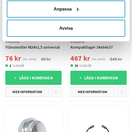
Anpassa
Avvisa
VALERYD
VALERYD
Flänsmutter M24x1,5 universal
Kompaktlager 34x64x37
76 kr
467 kr
89 kr
549 kr
(ink. moms)
(ink. moms)
2
I LAGER
16
I LAGER
+ LÄGG I KUNDVAGN
+ LÄGG I KUNDVAGN
MER INFORMATION
MER INFORMATION