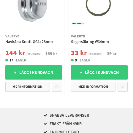
VALERYD
VALERYD
Navkåpa Knott Ø64x28mm
Segersäkring Ø64mm
144 kr
33 kr
169 kr
39 kr
(ink. moms)
(ink. moms)
17
I LAGER
9
I LAGER
+ LÄGG I KUNDVAGN
+ LÄGG I KUNDVAGN
MER INFORMATION
MER INFORMATION
SNABBA LEVERANSER
FRAKT FRÅN 49KR
ENORMT UTBUD