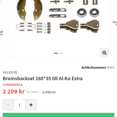
Artikelnummer
8985
VALERYD
Bromsbackset 160*35 till Al-Ko Extra
SOMMARREA
2 209 kr
2 599 kr
(ink. moms)
−
+