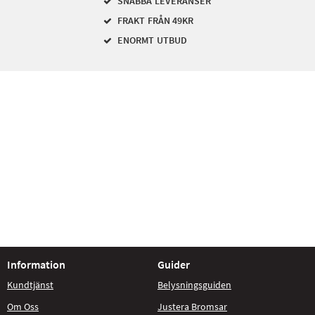
SNABBA LEVERANSER
FRAKT FRÅN 49KR
ENORMT UTBUD
Information
Guider
Kundtjänst
Belysningsguiden
Om Oss
Justera Bromsar