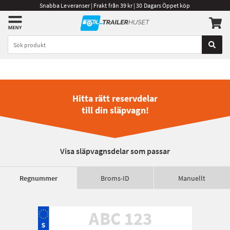
Snabba Leveranser | Frakt från 39 kr | 30 Dagars Öppet köp
Hitta rätt reservdelar
till din släpvagn!
Visa släpvagnsdelar som passar
Regnummer
Broms-ID
Manuellt