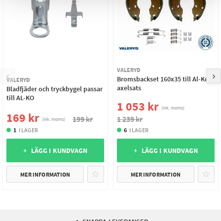
VALERYD
Bromsbackset 160x35 till Al-Ko
VALERYD
axelsats
Bladfjäder och tryckbygel passar
till AL-KO
1 053 kr
(ink. moms)
169 kr
199 kr
1 239 kr
(ink. moms)
1
I LAGER
6
I LAGER
+ LÄGG I KUNDVAGN
+ LÄGG I KUNDVAGN
MER INFORMATION
MER INFORMATION