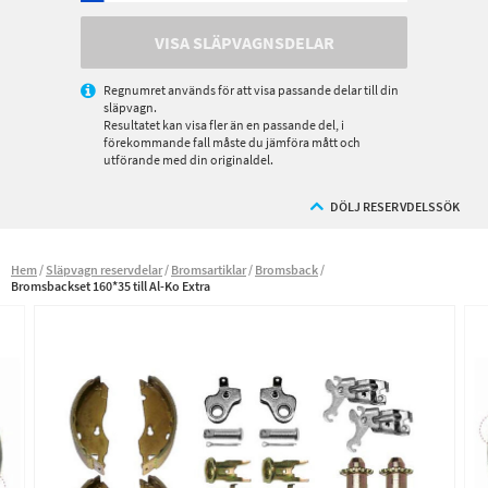
VISA SLÄPVAGNSDELAR
Regnumret används för att visa passande delar till din
släpvagn.
Resultatet kan visa fler än en passande del, i
förekommande fall måste du jämföra mått och
utförande med din originaldel.
DÖLJ RESERVDELSSÖK
Hem
Släpvagn reservdelar
Bromsartiklar
Bromsback
Bromsbackset 160*35 till Al-Ko Extra