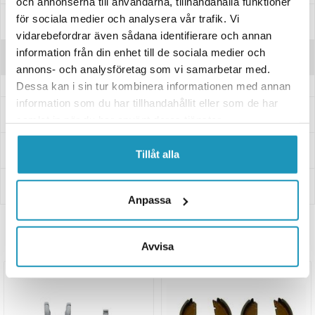
och annonserna till användarna, tillhandahålla funktioner
för sociala medier och analysera vår trafik. Vi
Manualer & Guider
vidarebefordrar även sådana identifierare och annan
information från din enhet till de sociala medier och
Recensioner
annons- och analysföretag som vi samarbetar med.
Dessa kan i sin tur kombinera informationen med annan
information som du har tillhandahållit eller som de har
Frågor och svar
samlat in när du har använt deras tjänster.
Leverans- & Returinformation
Tillåt alla
Betalning
Anpassa
Relaterade produkter
Avvisa