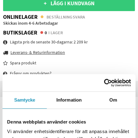
+ LÄGG I KUNDVAGN
ONLINELAGER
BESTÄLLNINGSVARA
Skickas inom 4-6 Arbetsdagar
BUTIKSLAGER
0
I LAGER
Lägsta pris de senaste 30-dagarna:
2 209 kr
Leverans- & Returinformation
Spara produkt
Frågor om produkten?
Produktinformation
Samtycke
Information
Om
5010201XL
Bromsbackset 160*35 till Al-Ko Extra
AL-KO Bromsbackset till släpvagn, mått:160*35 till Al-Ko Extra
Denna webbplats använder cookies
Vi använder enhetsidentifierare för att anpassa innehållet
Specifikationer