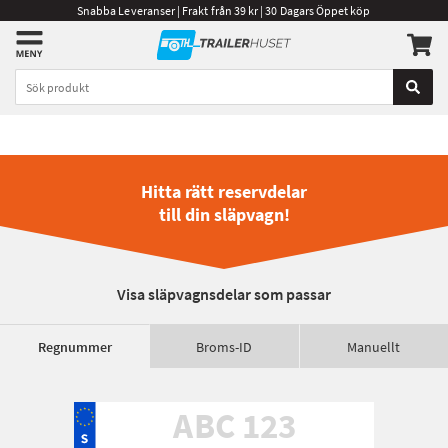
Snabba Leveranser | Frakt från 39 kr | 30 Dagars Öppet köp
Hitta rätt reservdelar
till din släpvagn!
Visa släpvagnsdelar som passar
Regnummer
Broms-ID
Manuellt