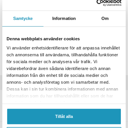
+ LÄGG I KUNDVAGN
ONLINELAGER
BESTÄLLNINGSVARA
Samtycke
Information
Om
Skickas inom 4-6 Arbetsdagar
BUTIKSLAGER
0
I LAGER
Denna webbplats använder cookies
Lägsta pris de senaste 30-dagarna:
4 635 kr
Vi använder enhetsidentifierare för att anpassa innehållet
Leverans- & Returinformation
och annonserna till användarna, tillhandahålla funktioner
Spara produkt
för sociala medier och analysera vår trafik. Vi
Frågor om produkten?
vidarebefordrar även sådana identifierare och annan
information från din enhet till de sociala medier och
annons- och analysföretag som vi samarbetar med.
Produktinformation
Dessa kan i sin tur kombinera informationen med annan
information som du har tillhandahållit eller som de har
Obromsad släpvagnsaxel.
samlat in när du har använt deras tjänster.
Fästet är 200x50 mm. CC=160 mm
Tillåt alla