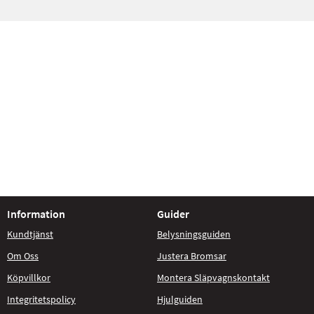
Information
Guider
Kundtjänst
Belysningsguiden
Om Oss
Justera Bromsar
Köpvillkor
Montera Släpvagnskontakt
Integritetspolicy
Hjulguiden