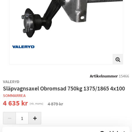
Artikelnummer
15466
VALERYD
Släpvagnsaxel Obromsad 750kg 1375/1865 4x100
SOMMARREA
4 635 kr
4 879 kr
(ink. moms)
−
+