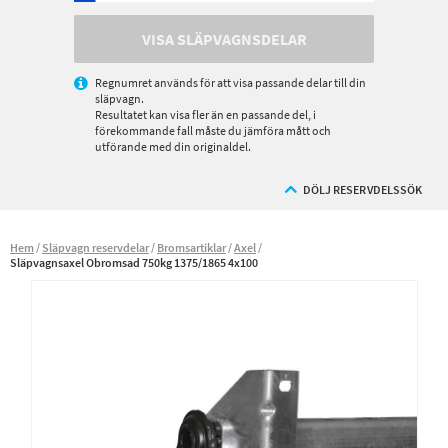
VISA SLÄPVAGNSDELAR
Regnumret används för att visa passande delar till din
släpvagn.
Resultatet kan visa fler än en passande del, i
förekommande fall måste du jämföra mått och
utförande med din originaldel.
DÖLJ RESERVDELSSÖK
Hem
Släpvagn reservdelar
Bromsartiklar
Axel
Släpvagnsaxel Obromsad 750kg 1375/1865 4x100