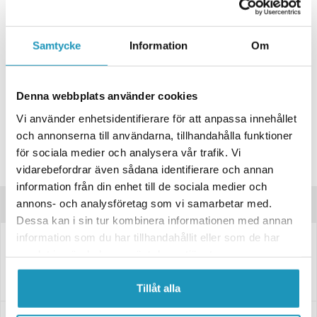
+ LÄGG I KUNDVAGN
ONLINELAGER
BESTÄLLNINGSVARA
Samtycke
Information
Om
Skickas inom 4-6 Arbetsdagar
BUTIKSLAGER
0
I LAGER
Denna webbplats använder cookies
Lägsta pris de senaste 30-dagarna:
5 823 kr
Vi använder enhetsidentifierare för att anpassa innehållet
Leverans- & Returinformation
och annonserna till användarna, tillhandahålla funktioner
Spara produkt
för sociala medier och analysera vår trafik. Vi
Frågor om produkten?
vidarebefordrar även sådana identifierare och annan
information från din enhet till de sociala medier och
annons- och analysföretag som vi samarbetar med.
Produktinformation
Dessa kan i sin tur kombinera informationen med annan
information som du har tillhandahållit eller som de har
Obromsad släpvagnsaxel.
samlat in när du har använt deras tjänster.
Fästet är 200x50 mm. CC=160 mm
Tillåt alla