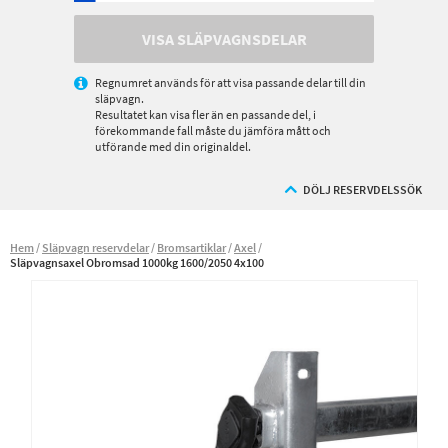
VISA SLÄPVAGNSDELAR
Regnumret används för att visa passande delar till din
släpvagn.
Resultatet kan visa fler än en passande del, i
förekommande fall måste du jämföra mått och
utförande med din originaldel.
DÖLJ RESERVDELSSÖK
Hem
Släpvagn reservdelar
Bromsartiklar
Axel
Släpvagnsaxel Obromsad 1000kg 1600/2050 4x100