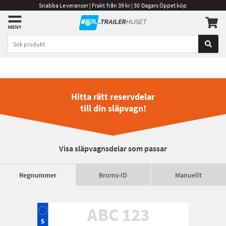
Snabba Leveranser | Frakt från 39 kr | 30 Dagars Öppet köp
Hitta rätt reservdelar
till din släpvagn!
Visa släpvagnsdelar som passar
Regnummer
Broms-ID
Manuellt