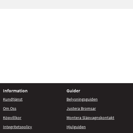
Information
Guider
Kundtjänst
Belysningsguiden
Om Oss
Justera Bromsar
Köpvillkor
Montera Släpvagnskontakt
Integritetspolicy
Hjulguiden