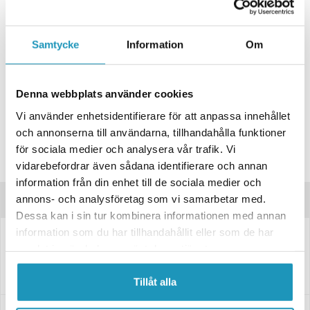
+ LÄGG I KUNDVAGN
ONLINELAGER
BESTÄLLNINGSVARA
Samtycke
Information
Om
Skickas inom 4-6 Arbetsdagar
BUTIKSLAGER
0
I LAGER
Denna webbplats använder cookies
Lägsta pris de senaste 30-dagarna:
5 823 kr
Vi använder enhetsidentifierare för att anpassa innehållet
Leverans- & Returinformation
och annonserna till användarna, tillhandahålla funktioner
Spara produkt
för sociala medier och analysera vår trafik. Vi
Frågor om produkten?
vidarebefordrar även sådana identifierare och annan
information från din enhet till de sociala medier och
annons- och analysföretag som vi samarbetar med.
Produktinformation
Dessa kan i sin tur kombinera informationen med annan
information som du har tillhandahållit eller som de har
Obromsad släpvagnsaxel.
samlat in när du har använt deras tjänster.
Fästet är 200x50 mm. CC=160 mm
Tillåt alla