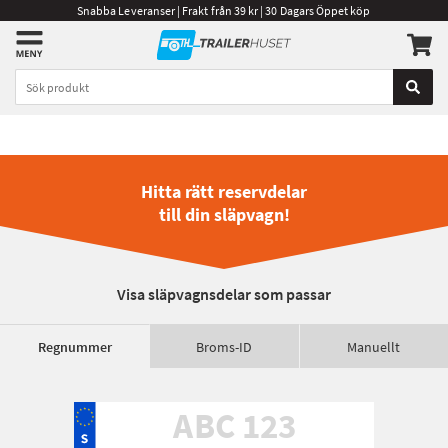
Snabba Leveranser | Frakt från 39 kr | 30 Dagars Öppet köp
Hitta rätt reservdelar
till din släpvagn!
Visa släpvagnsdelar som passar
Regnummer
Broms-ID
Manuellt