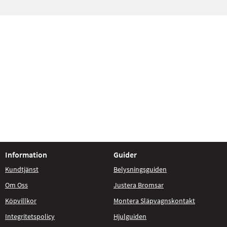
Information
Guider
Kundtjänst
Belysningsguiden
Om Oss
Justera Bromsar
Köpvillkor
Montera Släpvagnskontakt
Integritetspolicy
Hjulguiden