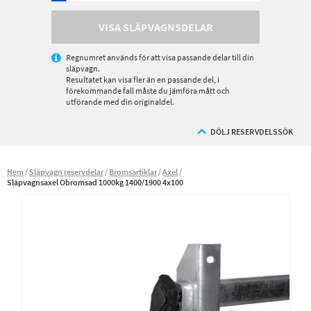
VISA SLÄPVAGNSDELAR
Regnumret används för att visa passande delar till din
släpvagn.
Resultatet kan visa fler än en passande del, i
förekommande fall måste du jämföra mått och
utförande med din originaldel.
DÖLJ RESERVDELSSÖK
Hem
Släpvagn reservdelar
Bromsartiklar
Axel
Släpvagnsaxel Obromsad 1000kg 1400/1900 4x100