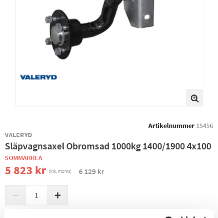
Artikelnummer
15456
VALERYD
Släpvagnsaxel Obromsad 1000kg 1400/1900 4x100
SOMMARREA
5 823 kr
6 129 kr
(ink. moms)
−
+