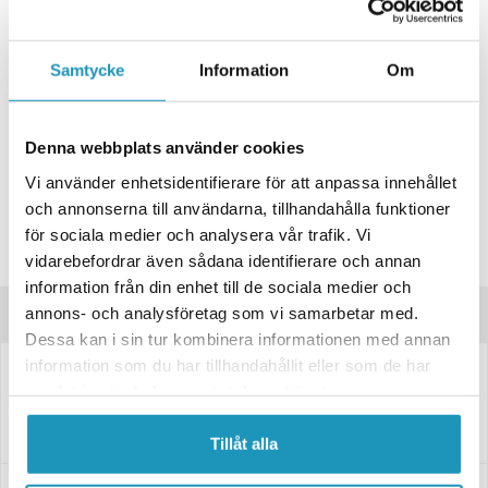
+ LÄGG I KUNDVAGN
ONLINELAGER
BESTÄLLNINGSVARA
Samtycke
Information
Om
Skickas inom 4-6 Arbetsdagar
BUTIKSLAGER
0
I LAGER
Denna webbplats använder cookies
Lägsta pris de senaste 30-dagarna:
5 823 kr
Vi använder enhetsidentifierare för att anpassa innehållet
Leverans- & Returinformation
och annonserna till användarna, tillhandahålla funktioner
Spara produkt
för sociala medier och analysera vår trafik. Vi
Frågor om produkten?
vidarebefordrar även sådana identifierare och annan
information från din enhet till de sociala medier och
annons- och analysföretag som vi samarbetar med.
Produktinformation
Dessa kan i sin tur kombinera informationen med annan
information som du har tillhandahållit eller som de har
Obromsad släpvagnsaxel.
samlat in när du har använt deras tjänster.
Fästet är 200x50 mm. CC=160 mm
Tillåt alla