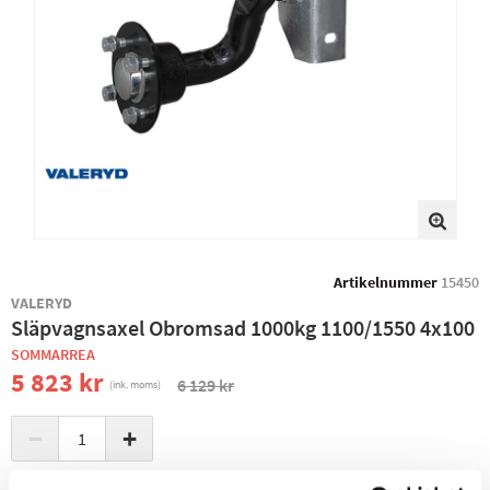
Artikelnummer
15450
VALERYD
Släpvagnsaxel Obromsad 1000kg 1100/1550 4x100
SOMMARREA
5 823 kr
6 129 kr
(ink. moms)
−
+