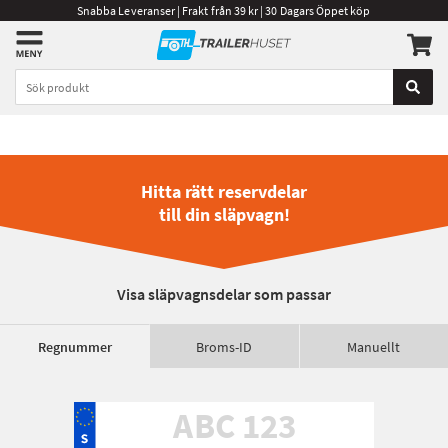
Snabba Leveranser | Frakt från 39 kr | 30 Dagars Öppet köp
Hitta rätt reservdelar
till din släpvagn!
Visa släpvagnsdelar som passar
Regnummer
Broms-ID
Manuellt