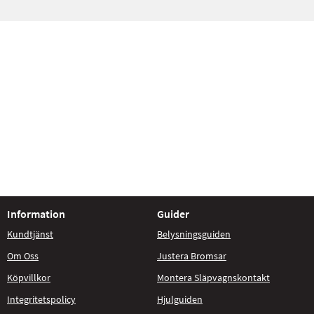
Information
Guider
Kundtjänst
Belysningsguiden
Om Oss
Justera Bromsar
Köpvillkor
Montera Släpvagnskontakt
Integritetspolicy
Hjulguiden