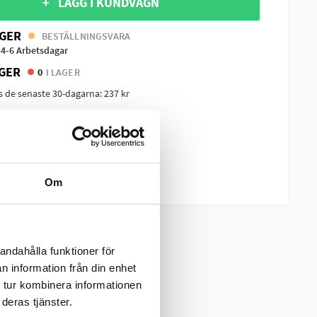
+ LÄGG I KUNDVAGN
GER
BESTÄLLNINGSVARA
 4-6 Arbetsdagar
GER
0
I LAGER
is de senaste 30-dagarna:
237 kr
 & Returinformation
dukt
m produkten?
Om
andahålla funktioner för
n information från din enhet
 tur kombinera informationen
deras tjänster.