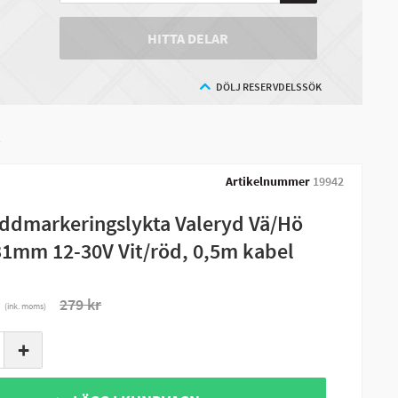
HITTA DELAR
DÖLJ RESERVDELSSÖK
l
Artikelnummer
19942
ddmarkeringslykta Valeryd Vä/Hö
1mm 12-30V Vit/röd, 0,5m kabel
r
279 kr
(ink. moms)
+