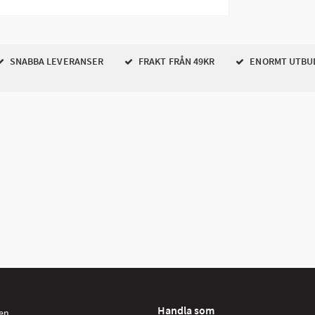
SNABBA LEVERANSER
FRAKT FRÅN 49KR
ENORMT UTBU
Handla som
en