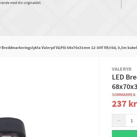
rande med din originaldel.
 Breddmarkeringslykta Valeryd Vä/Hö 68x70x31mm 12-30V Vit/röd, 0,5m kabe
VALERYD
LED Bre
68x70x3
SOMMARREA
237 k
−