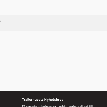
D
Trailerhusets Nyhetsbrev
Få senaste nyheterna och erbjudandena direkt till