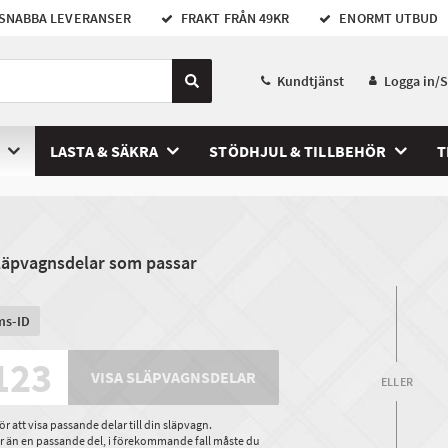
SNABBA LEVERANSER
FRAKT FRÅN 49KR
ENORMT UTBUD
Kundtjänst
Logga in/
LASTA & SÄKRA
STÖDHJUL & TILLBEHÖR
T
släpvagnsdelar som passar
ms-ID
VISA SLÄPVAGNSDELAR
ELLER
 att visa passande delar till din släpvagn.
ler än en passande del, i förekommande fall måste du