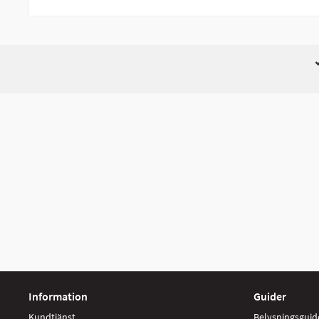
Information
Guider
Kundtjänst
Belysningsguid