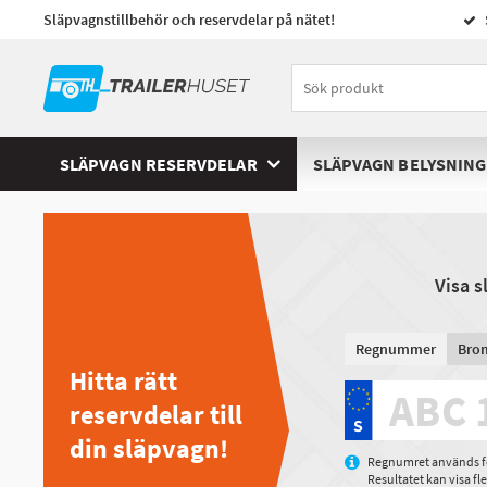
Släpvagnstillbehör och reservdelar på nätet!
SLÄPVAGN RESERVDELAR
SLÄPVAGN BELYSNING
Visa 
Regnummer
Bro
Hitta rätt
reservdelar till
din släpvagn!
Regnumret används för
Resultatet kan visa f