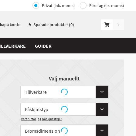
Privat (ink. moms)
Företag (ex. moms)
Skapa konto
Sparade produkter (
0
)
ILLVERKARE
GUIDER
Välj manuellt
Vart hittar jag påskjutstyp?