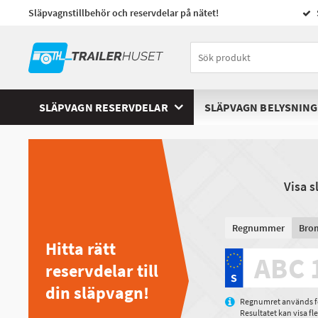
Släpvagnstillbehör och reservdelar på nätet!
SLÄPVAGN RESERVDELAR
SLÄPVAGN BELYSNING
Visa 
Regnummer
Bro
Hitta rätt
reservdelar till
din släpvagn!
Regnumret används för
Resultatet kan visa f