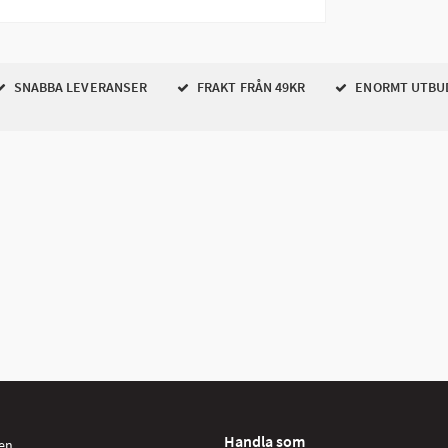
SNABBA LEVERANSER
FRAKT FRÅN 49KR
ENORMT UTBU
Handla som
en