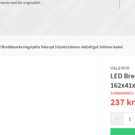
rande med din originaldel.
 Breddmarkeringslykta Valeryd 162x41x36mm röd/vit/gul 500mm kabel
VALERYD
LED Bre
162x41x
SOMMARREA
237 k
−