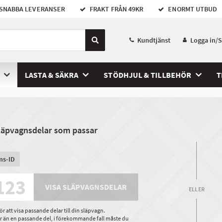
SNABBA LEVERANSER
FRAKT FRÅN 49KR
ENORMT UTBUD
Kundtjänst
Logga in/
LASTA & SÄKRA
STÖDHJUL & TILLBEHÖR
T
släpvagnsdelar som passar
ms-ID
VISA SLÄPVAGNSDELAR
ELLER
 att visa passande delar till din släpvagn.
ler än en passande del, i förekommande fall måste du