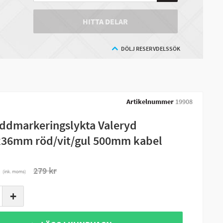
HITTA DELAR
DÖLJ RESERVDELSSÖK
Artikelnummer
19908
ddmarkeringslykta Valeryd
36mm röd/vit/gul 500mm kabel
r
279 kr
(ink. moms)
+