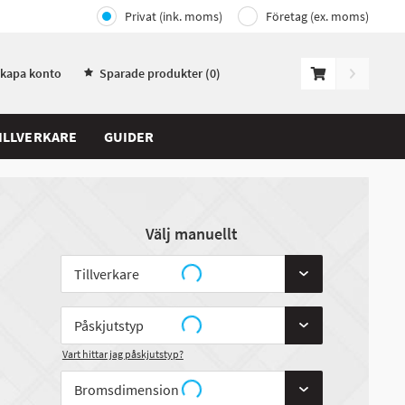
Privat (ink. moms)
Företag (ex. moms)
Skapa konto
Sparade produkter (
0
)
ILLVERKARE
GUIDER
Välj manuellt
Vart hittar jag påskjutstyp?