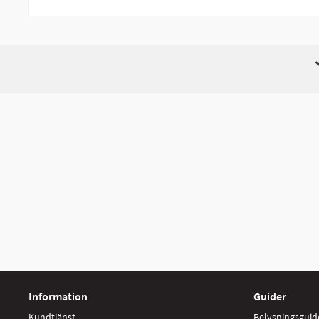
Information
Guider
Kundtjänst
Belysningsguid