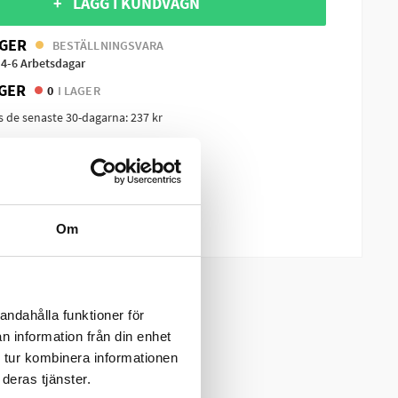
+ LÄGG I KUNDVAGN
GER
BESTÄLLNINGSVARA
 4-6 Arbetsdagar
GER
0
I LAGER
is de senaste 30-dagarna:
237 kr
 & Returinformation
dukt
m produkten?
Om
andahålla funktioner för
n information från din enhet
 tur kombinera informationen
deras tjänster.