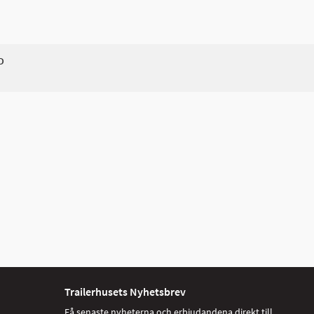
D
Trailerhusets Nyhetsbrev
Få senaste nyheterna och erbjudandena direkt till