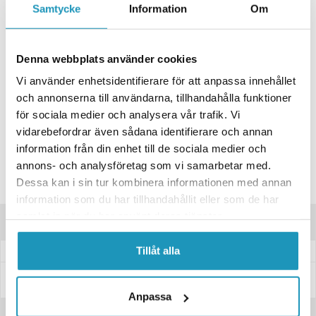
Samtycke
Information
Om
+ LÄGG I KUNDVAGN
ONLINELAGER
BESTÄLLNINGSVARA
Denna webbplats använder cookies
Skickas inom 4-6 Arbetsdagar
Vi använder enhetsidentifierare för att anpassa innehållet
BUTIKSLAGER
0
I LAGER
och annonserna till användarna, tillhandahålla funktioner
Lägsta pris de senaste 30-dagarna:
407 kr
för sociala medier och analysera vår trafik. Vi
vidarebefordrar även sådana identifierare och annan
Leverans- & Returinformation
information från din enhet till de sociala medier och
Spara produkt
annons- och analysföretag som vi samarbetar med.
Dessa kan i sin tur kombinera informationen med annan
Frågor om produkten?
information som du har tillhandahållit eller som de har
samlat in när du har använt deras tjänster.
Produktinformation
Tillåt alla
Specifikationer
Anpassa