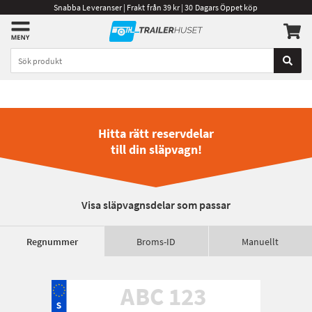
Snabba Leveranser | Frakt från 39 kr | 30 Dagars Öppet köp
Hitta rätt reservdelar
till din släpvagn!
Visa släpvagnsdelar som passar
Regnummer
Broms-ID
Manuellt