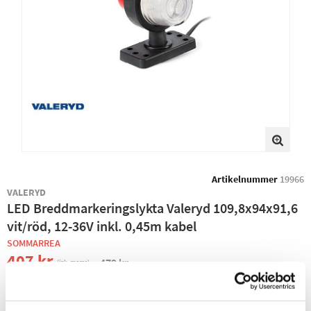
Artikelnummer
19966
VALERYD
LED Breddmarkeringslykta Valeryd 109,8x94x91,6
vit/röd, 12-36V inkl. 0,45m kabel
SOMMARREA
407 kr
479 kr
(ink. moms)
−
+