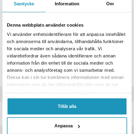
Samtycke
Information
Om
+ LÄGG I KUNDVAGN
ONLINELAGER
BESTÄLLNINGSVARA
Denna webbplats använder cookies
Skickas inom 4-6 Arbetsdagar
Vi använder enhetsidentifierare för att anpassa innehållet
BUTIKSLAGER
0
I LAGER
och annonserna till användarna, tillhandahålla funktioner
Lägsta pris de senaste 30-dagarna:
424 kr
för sociala medier och analysera vår trafik. Vi
vidarebefordrar även sådana identifierare och annan
Leverans- & Returinformation
information från din enhet till de sociala medier och
Spara produkt
annons- och analysföretag som vi samarbetar med.
Dessa kan i sin tur kombinera informationen med annan
Frågor om produkten?
information som du har tillhandahållit eller som de har
samlat in när du har använt deras tjänster.
Produktinformation
Tillåt alla
Specifikationer
Anpassa