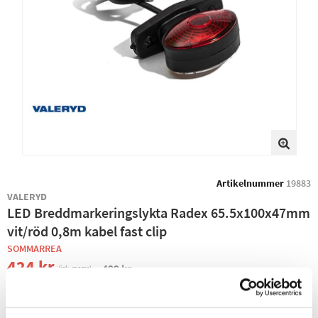
Artikelnummer
19883
VALERYD
LED Breddmarkeringslykta Radex 65.5x100x47mm
vit/röd 0,8m kabel fast clip
SOMMARREA
424 kr
499 kr
(ink. moms)
−
+