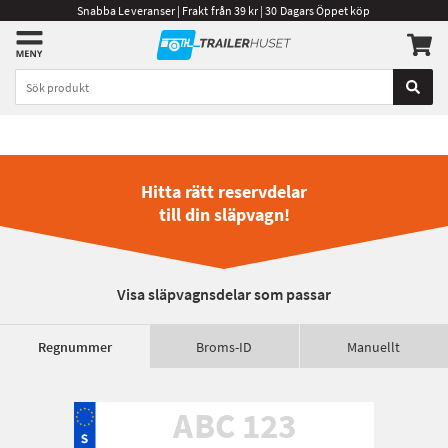
Snabba Leveranser | Frakt från 39 kr | 30 Dagars Öppet köp
Hitta rätt reservdelar
till din släpvagn!
Visa släpvagnsdelar som passar
Regnummer
Broms-ID
Manuellt