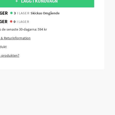
+ LÄGG I KUNDVAGN
GER
3
I LAGER
Skickas Omgående
GER
0
I LAGER
is de senaste 30-dagarna:
594 kr
 & Returinformation
dukt
m produkten?