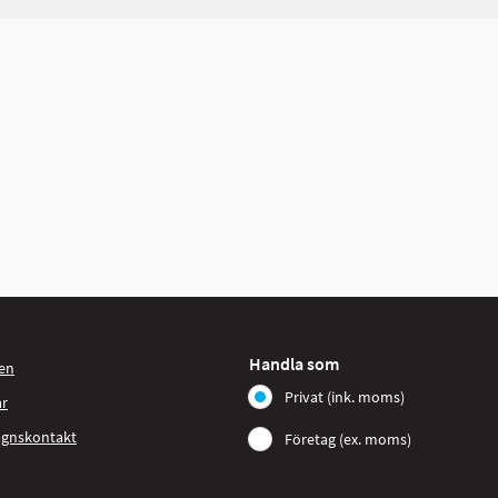
Handla som
en
Privat (ink. moms)
ar
agnskontakt
Företag (ex. moms)