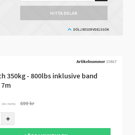
HITTA DELAR
DÖLJ RESERVDELSSÖK
Artikelnummer
15867
ch 350kg - 800lbs inklusive band
 7m
r
699 kr
(ink. moms)
+