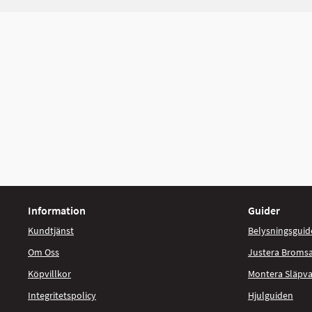
Information
Guider
Kundtjänst
Belysningsguid
Om Oss
Justera Broms
Köpvillkor
Montera Släpv
Integritetspolicy
Hjulguiden