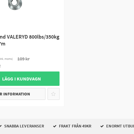
nd VALERYD 800lbs/350kg
7m
109 kr
ink. moms)
R
 LÄGG I KUNDVAGN
R INFORMATION
SNABBA LEVERANSER
FRAKT FRÅN 49KR
ENORMT UTBU