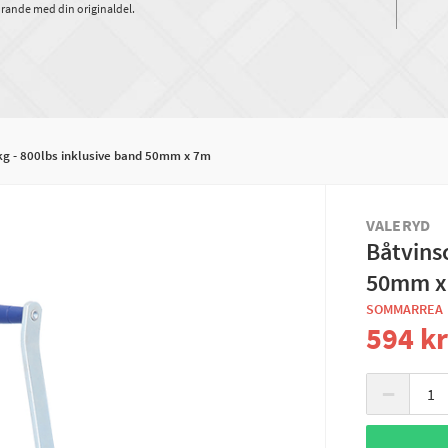
rande med din originaldel.
kg - 800lbs inklusive band 50mm x 7m
VALERYD
Båtvins
50mm x
SOMMARREA
594 k
−