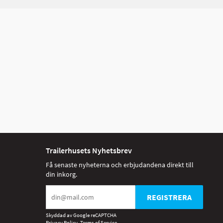
Trailerhusets Nyhetsbrev
Få senaste nyheterna och erbjudandena direkt till
din inkorg.
REGISTRERA
Skyddad av Google reCAPTCHA
Privacy Policy
,
Terms of Service