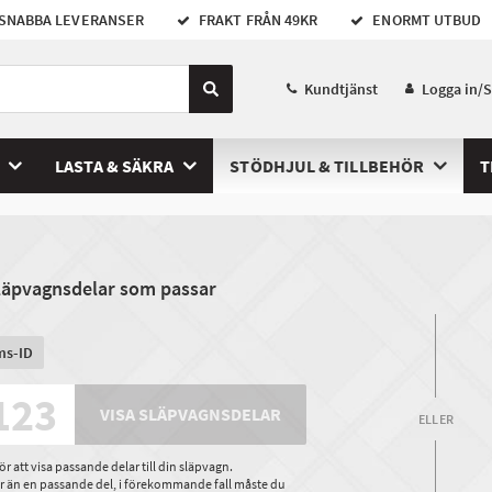
SNABBA LEVERANSER
FRAKT FRÅN 49KR
ENORMT UTBUD
Kundtjänst
Logga in/
LASTA & SÄKRA
STÖDHJUL & TILLBEHÖR
T
släpvagnsdelar som passar
ms-ID
VISA SLÄPVAGNSDELAR
ELLER
 att visa passande delar till din släpvagn.
ler än en passande del, i förekommande fall måste du