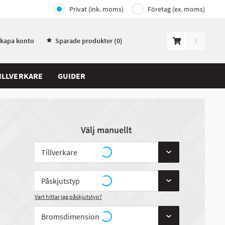
Privat (ink. moms)
Företag (ex. moms)
Skapa konto
Sparade produkter (
0
)
ILLVERKARE
GUIDER
Välj manuellt
Vart hittar jag påskjutstyp?