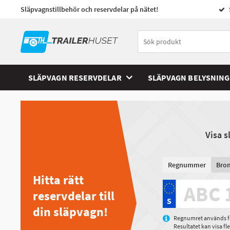
Släpvagnstillbehör och reservdelar på nätet!
SLÄPVAGN RESERVDELAR
SLÄPVAGN BELYSNING
Visa 
Regnummer
Bro
Hitta rätt
reservdelar till
din släpvagn!
Regnumret används för
Resultatet kan visa f