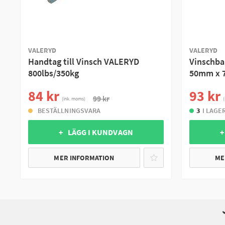
VALERYD
VALERYD
Handtag till Vinsch VALERYD
Vinschba
800lbs/350kg
50mm x 
84 kr
93 kr
99 kr
(ink. moms)
(
BESTÄLLNINGSVARA
3
I LAGE
+ LÄGG I KUNDVAGN
+
MER INFORMATION
ME