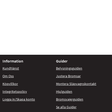
Information
Guider
Kundtjänst
Belysningsguiden
Om Oss
Justera Bromsar
Köpvillkor
Montera Släpvagnskontakt
Integritetspolicy
Hjulguiden
Logga in/Skapa konto
Bromsvajerguiden
Se alla Guider