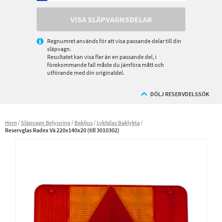
VISA SLÄPVAGNSDELAR
Regnumret används för att visa passande delar till din
släpvagn.
Resultatet kan visa fler än en passande del, i
förekommande fall måste du jämföra mått och
utförande med din originaldel.
DÖLJ RESERVDELSSÖK
Hem
Släpvagn Belysning
Bakljus
Lyktglas Baklykta
Reservglas Radex Vä 220x140x20 (till 3010302)