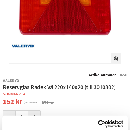
Artikelnummer
13650
VALERYD
Reservglas Radex Vä 220x140x20 (till 3010302)
SOMMARREA
152 kr
179 kr
(ink. moms)
−
+