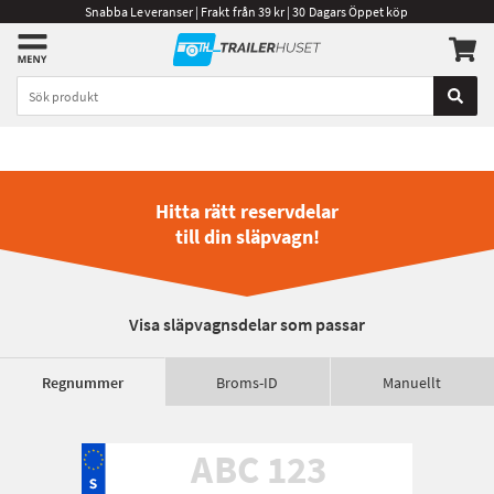
Snabba Leveranser | Frakt från 39 kr | 30 Dagars Öppet köp
Hitta rätt reservdelar
till din släpvagn!
Visa släpvagnsdelar som passar
Regnummer
Broms-ID
Manuellt