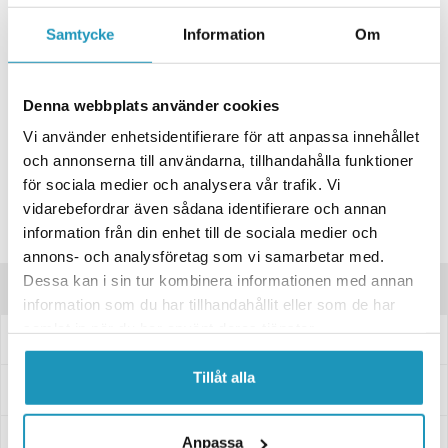
+ LÄGG I KUNDVAGN
Samtycke
Information
Om
ONLINELAGER
BESTÄLLNINGSVARA
Skickas inom 4-6 Arbetsdagar
BUTIKSLAGER
Denna webbplats använder cookies
0
I LAGER
Lägsta pris de senaste 30-dagarna:
152 kr
Vi använder enhetsidentifierare för att anpassa innehållet
och annonserna till användarna, tillhandahålla funktioner
Leverans- & Returinformation
för sociala medier och analysera vår trafik. Vi
Spara produkt
vidarebefordrar även sådana identifierare och annan
information från din enhet till de sociala medier och
Frågor om produkten?
annons- och analysföretag som vi samarbetar med.
Dessa kan i sin tur kombinera informationen med annan
Produktinformation
information som du har tillhandahållit eller som de har
samlat in när du har använt deras tjänster.
Reservglas Radex Vä 220x140x20 (till 3010302)
Tillåt alla
Specifikationer
Manualer & Guider
Anpassa