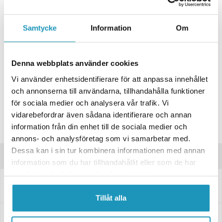
+ LÄGG I KUNDVAGN
Samtycke
Information
Om
ONLINELAGER
BESTÄLLNINGSVARA
Skickas inom 4-6 Arbetsdagar
Denna webbplats använder cookies
BUTIKSLAGER
0
I LAGER
Vi använder enhetsidentifierare för att anpassa innehållet
Lägsta pris de senaste 30-dagarna:
161 kr
och annonserna till användarna, tillhandahålla funktioner
Leverans- & Returinformation
för sociala medier och analysera vår trafik. Vi
Spara produkt
vidarebefordrar även sådana identifierare och annan
information från din enhet till de sociala medier och
Frågor om produkten?
annons- och analysföretag som vi samarbetar med.
Dessa kan i sin tur kombinera informationen med annan
Produktinformation
information som du har tillhandahållit eller som de har
samlat in när du har använt deras tjänster.
Reservglas Radex Hö 243x145x15 (till 3010315, 3010316, 3010317,
3010318)
Tillåt alla
Specifikationer