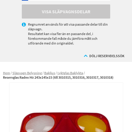
VISA SLÄPVAGNSDELAR
Regnumret används för att visa passande delar till din
släpvagn.
Resultatet kan visa fler än en passande del, i
förekommande fall måste du jämföra mått och
utförande med din originaldel.
DÖLJ RESERVDELSSÖK
Hem
Släpvagn Belysning
Bakljus
Lyktglas Baklykta
Reservglas Radex Hö 243x145x15 (till 3010315, 3010316, 3010317, 3010318)