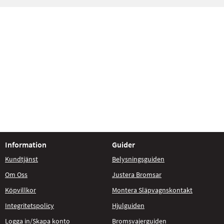
Information
Guider
Kundtjänst
Belysningsguiden
Om Oss
Justera Bromsar
Köpvillkor
Montera Släpvagnskontakt
Integritetspolicy
Hjulguiden
Logga in/Skapa konto
Bromsvajerguiden