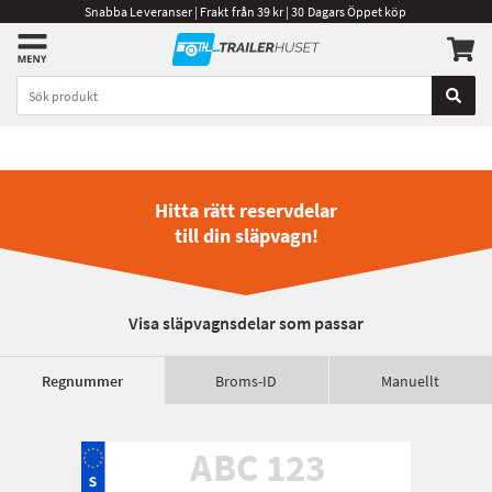
Snabba Leveranser | Frakt från 39 kr | 30 Dagars Öppet köp
Hitta rätt reservdelar
till din släpvagn!
Visa släpvagnsdelar som passar
Regnummer
Broms-ID
Manuellt