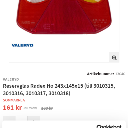
Artikelnummer
13646
VALERYD
Reservglas Radex Hö 243x145x15 (till 3010315,
3010316, 3010317, 3010318)
SOMMARREA
161 kr
189 kr
(ink. moms)
−
+