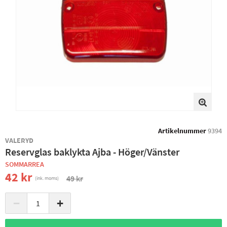
Artikelnummer
9394
VALERYD
Reservglas baklykta Ajba - Höger/Vänster
SOMMARREA
42 kr
49 kr
(ink. moms)
−
+