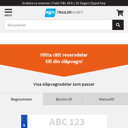
Snabba Leveranser | Frakt från 39 kr | 30 Dagars Öppet köp
Hitta rätt reservdelar
till din släpvagn!
Visa släpvagnsdelar som passar
Regnummer
Broms-ID
Manuellt