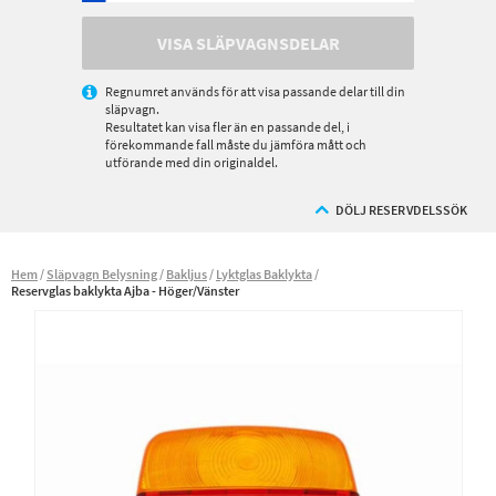
VISA SLÄPVAGNSDELAR
Regnumret används för att visa passande delar till din
släpvagn.
Resultatet kan visa fler än en passande del, i
förekommande fall måste du jämföra mått och
utförande med din originaldel.
DÖLJ RESERVDELSSÖK
Hem
Släpvagn Belysning
Bakljus
Lyktglas Baklykta
Reservglas baklykta Ajba - Höger/Vänster