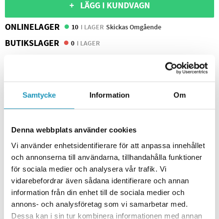
+ LÄGG I KUNDVAGN
ONLINELAGER
10
I LAGER
Skickas Omgående
BUTIKSLAGER
0
I LAGER
Lägsta pris de senaste 30-dagarna:
42 kr
Leverans- & Returinformation
Spara produkt
Samtycke
Information
Om
Frågor om produkten?
LIKVÄRDIGA PRODUKTER
Denna webbplats använder cookies
Vi använder enhetsidentifierare för att anpassa innehållet
VALERYD
Baklampa Ajba - Kabelgenomföring -
och annonserna till användarna, tillhandahålla funktioner
Höger/Vänster
för sociala medier och analysera vår trafik. Vi
169 kr
144 kr
(ink. moms)
vidarebefordrar även sådana identifierare och annan
9
I LAGER
information från din enhet till de sociala medier och
annons- och analysföretag som vi samarbetar med.
Dessa kan i sin tur kombinera informationen med annan
NA TOOLS