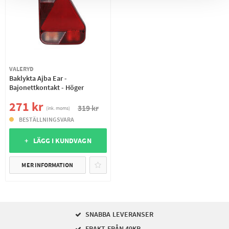
VALERYD
Baklykta Ajba Ear -
Bajonettkontakt - Höger
271 kr
319 kr
(ink. moms)
BESTÄLLNINGSVARA
+ LÄGG I KUNDVAGN
MER INFORMATION
SNABBA LEVERANSER
FRAKT FRÅN 49KR