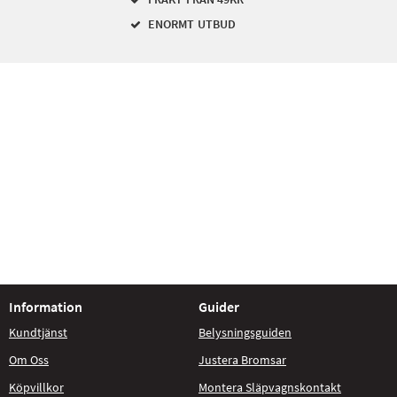
ENORMT UTBUD
Information
Guider
Kundtjänst
Belysningsguiden
Om Oss
Justera Bromsar
Köpvillkor
Montera Släpvagnskontakt