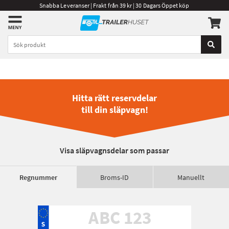
Snabba Leveranser | Frakt från 39 kr | 30 Dagars Öppet köp
Hitta rätt reservdelar
till din släpvagn!
Visa släpvagnsdelar som passar
Regnummer
Broms-ID
Manuellt