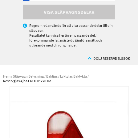
VISA SLÄPVAGNSDELAR
Regnumret används för att visa passande delar till din
släpvagn.
Resultatet kan visa fler än en passande del, i
förekommande fall måste du jämföra mått och
utförande med din originaldel.
DÖLJ RESERVDELSSÖK
Hem
Släpvagn Belysning
Bakljus
Lyktglas Baklykta
Reservglas Ajba Ear 160*220 Hö