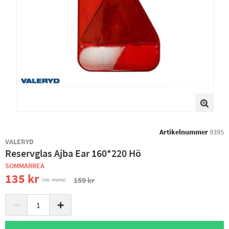
Artikelnummer
9395
VALERYD
Reservglas Ajba Ear 160*220 Hö
SOMMARREA
135 kr
159 kr
(ink. moms)
−
+