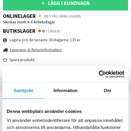
+ LÄGG I KUNDVAGN
ONLINELAGER
BESTÄLLNINGSVARA
Skickas inom 4-6 Arbetsdagar
BUTIKSLAGER
0
I LAGER
Lägsta pris de senaste 30-dagarna:
135 kr
Leverans- & Returinformation
Spara produkt
Frågor om produkten?
Produktinformation
Samtycke
Information
Om
3120031
Reservglas Ajba Ear 160*220 Hö
AJBA Reservglas till släpvagn, utförande: Ajba Ear 160*220 Hö
Denna webbplats använder cookies
Vi använder enhetsidentifierare för att anpassa innehållet
Specifikationer
och annonserna till användarna, tillhandahålla funktioner