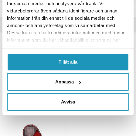
för sociala medier och analysera vår trafik. Vi
Manualer & Guider
vidarebefordrar även sådana identifierare och annan
information från din enhet till de sociala medier och
Recensioner
annons- och analysföretag som vi samarbetar med.
Dessa kan i sin tur kombinera informationen med annan
information som du har tillhandahållit eller som de har
samlat in när du har använt deras tjänster.
Frågor och svar
Tillåt alla
Leverans- & Returinformation
Betalning
Anpassa
Avvisa
Relaterade produkter