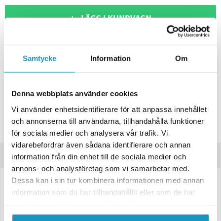
+ LÄGG I KUNDVAGN
ONLINELAGER
BESTÄLLNINGSVARA
Skickas inom 4-6 Arbetsdagar
Samtycke
Information
Om
BUTIKSLAGER
0
I LAGER
Lägsta pris de senaste 30-dagarna:
467 kr
Denna webbplats använder cookies
Leverans- & Returinformation
Vi använder enhetsidentifierare för att anpassa innehållet
Spara produkt
och annonserna till användarna, tillhandahålla funktioner
Frågor om produkten?
för sociala medier och analysera vår trafik. Vi
vidarebefordrar även sådana identifierare och annan
Produktinformation
information från din enhet till de sociala medier och
annons- och analysföretag som vi samarbetar med.
Dessa kan i sin tur kombinera informationen med annan
LED Dimljuslampa Valeryd 132,2×28,2×18,9 mm – Röd
information som du har tillhandahållit eller som de har
Effektiv och tålig LED-dimljuslampa i kompakt format. Passar perfekt till
samlat in när du har använt deras tjänster.
släpfordon och andra fordon som kräver extra sikt i nedsatt väderlek.