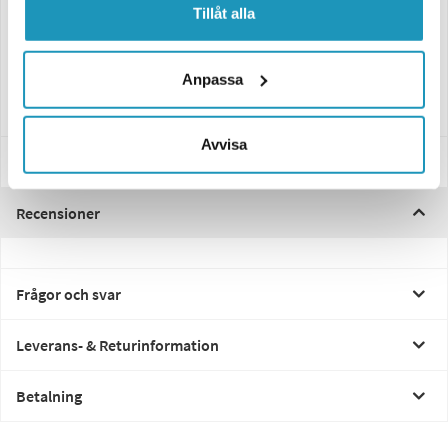
Tillåt alla
1-funktionell (Dimljus)
Spänning: 12/24V
Röd lins
Inkl. 1 m kabel
Anpassa
Stöttålig konstruktion med PC-lampskärm
Skydd mot omvänd polaritet
Avvisa
Specifikationer
Recensioner
Frågor och svar
Leverans- & Returinformation
Betalning