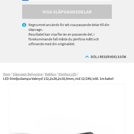
VISA SLÄPVAGNSDELAR
Regnumret används för att visa passande delar till din
släpvagn.
Resultatet kan visa fler än en passande del, i
förekommande fall måste du jämföra mått och
utförande med din originaldel.
DÖLJ RESERVDELSSÖK
Hem
Släpvagn Belysning
Bakljus
Dimljus LED
LED Dimljuslampa Valeryd 132,2x28,2x18,9mm, röd 12/24V, inkl. 1m kabel