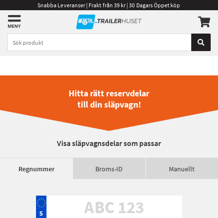
Snabba Leveranser | Frakt från 39 kr | 30 Dagars Öppet köp
Hitta rätt reservdelar
till din släpvagn!
Visa släpvagnsdelar som passar
Regnummer
Broms-ID
Manuellt