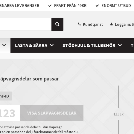
SNABBA LEVERANSER
FRAKT FRÅN 49KR
ENORMT UTBUD
Kundtjänst
Logga in/
LASTA & SÄKRA
STÖDHJUL & TILLBEHÖR
T
släpvagnsdelar som passar
ms-ID
VISA SLÄPVAGNSDELAR
ELLER
 att visa passande delar till din släpvagn.
ler än en passande del, i förekommande fall måste du