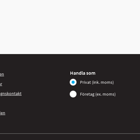
Handla som
en
Privat (ink. moms)
ar
agnskontakt
Företag (ex. moms)
den