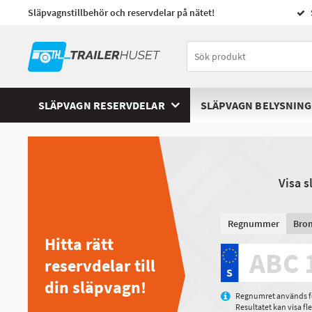
Släpvagnstillbehör och reservdelar på nätet!
SLÄPVAGN RESERVDELAR
SLÄPVAGN BELYSNING
Visa 
Regnummer
Bro
Hitta rätt
reservdelar till
din släpvagn!
Regnumret används för
Resultatet kan visa f