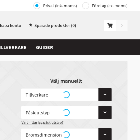
Privat (ink. moms)
Företag (ex. moms)
Skapa konto
Sparade produkter (
0
)
ILLVERKARE
GUIDER
Välj manuellt
Vart hittar jag påskjutstyp?