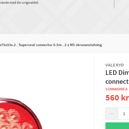
rande med din originaldel.
75x33x.2 . Superseal connector 0.5m . 2 x M5 skruvanslutning
VALERYD
LED Dim
connect
SOMMARREA
560 k
−