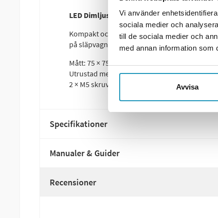
Vi använder enhetsidentifierar
LED Dimljuslampa Valeryd 75×75×33,2 mm
sociala medier och analysera 
Kompakt och kraftfull LED-dimljuslampa från 
till de sociala medier och a
på släpvagn eller fordon där extra ljus krävs 
med annan information som du 
Mått: 75 × 75 × 33,2 mm
Utrustad med Superseal-kontakt (0,5 m kabel
2 × M5 skruvanslutning, CC-avstånd: 45 mm
Avvisa
Specifikationer
Manualer & Guider
Recensioner