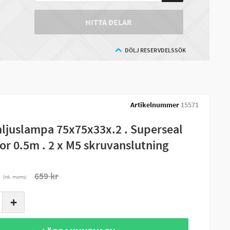
HITTA DELAR
DÖLJ RESERVDELSSÖK
Artikelnummer
15571
ljuslampa 75x75x33x.2 . Superseal
or 0.5m . 2 x M5 skruvanslutning
r
659 kr
(ink. moms)
+