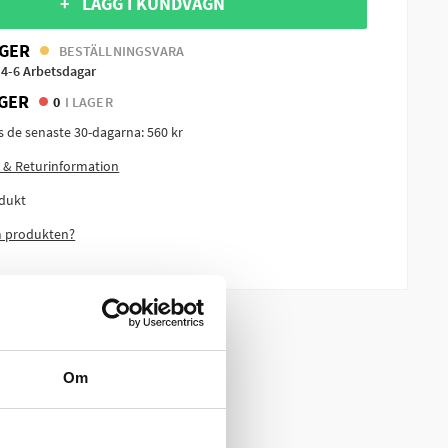
+ LÄGG I KUNDVAGN
GER
BESTÄLLNINGSVARA
 4-6 Arbetsdagar
GER
0
I LAGER
is de senaste 30-dagarna:
560 kr
 & Returinformation
dukt
m produkten?
Om