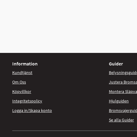
Information
Guider
Kundtjänst
Belysningsguid
Om Oss
Justera Broms
Köpvillkor
Montera Släpv
Integritetspolicy
Hjulguiden
Logga in/Skapa konto
Bromsvajergui
Se alla Guider