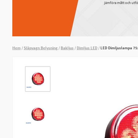
jämföra mått och utfö
Hem
Släpvagn Belysning
Bakljus
Dimljus LED
LED Dimljuslampa 75x