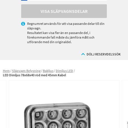
VISA SLÄPVAGNSDELAR
Regnumret används för att visa passande delar till din
släpvagn.
Resultatet kan visa fler än en passande del, i
förekommande fall måste du jämföra mått och
utförande med din originaldel.
DÖLJ RESERVDELSSÖK
Hem
Släpvagn Belysning
Bakljus
Dimljus LED
LED Dimljus 78x68x40 röd med 45mm Kabel