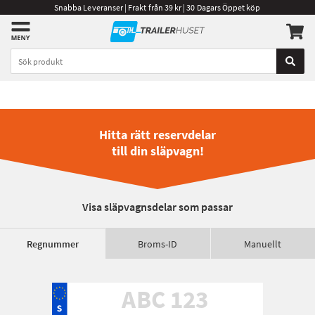
Snabba Leveranser | Frakt från 39 kr | 30 Dagars Öppet köp
Hitta rätt reservdelar
till din släpvagn!
Visa släpvagnsdelar som passar
Regnummer
Broms-ID
Manuellt