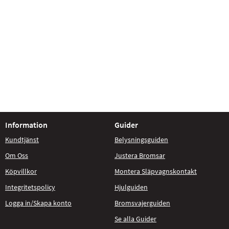
Information
Guider
Kundtjänst
Belysningsguiden
Om Oss
Justera Bromsar
Köpvillkor
Montera Släpvagnskontakt
Integritetspolicy
Hjulguiden
Logga in/Skapa konto
Bromsvajerguiden
Se alla Guider