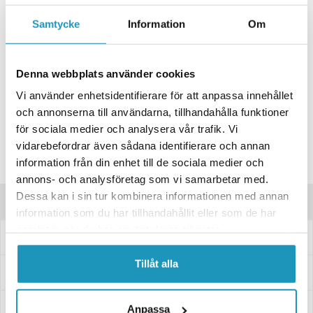
+ LÄGG I KUNDVAGN
Samtycke
Information
Om
ONLINELAGER
BESTÄLLNINGSVARA
Skickas inom 4-6 Arbetsdagar
BUTIKSLAGER
Denna webbplats använder cookies
0
I LAGER
Lägsta pris de senaste 30-dagarna:
441 kr
Vi använder enhetsidentifierare för att anpassa innehållet
och annonserna till användarna, tillhandahålla funktioner
Leverans- & Returinformation
för sociala medier och analysera vår trafik. Vi
Spara produkt
vidarebefordrar även sådana identifierare och annan
information från din enhet till de sociala medier och
Frågor om produkten?
annons- och analysföretag som vi samarbetar med.
Dessa kan i sin tur kombinera informationen med annan
Produktinformation
information som du har tillhandahållit eller som de har
samlat in när du har använt deras tjänster.
LED Dimljus 78x68x40 röd med 45mm Kabel
Tillåt alla
Specifikationer
Manualer & Guider
Anpassa