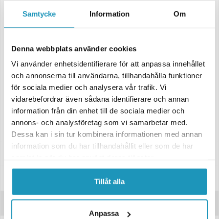
Anslutning Bajonettkontakt 4(5)-pol
Samtycke
Information
Om
Fabrikat Aspöck
Funktioner
Denna webbplats använder cookies
Blinkers
Broms
Vi använder enhetsidentifierare för att anpassa innehållet
Bak
och annonserna till användarna, tillhandahålla funktioner
Skyltbelysning
för sociala medier och analysera vår trafik. Vi
Dimensioner
vidarebefordrar även sådana identifierare och annan
Bredd 240 mm
information från din enhet till de sociala medier och
Djup 52 mm
annons- och analysföretag som vi samarbetar med.
Höjd 140 mm
Dessa kan i sin tur kombinera informationen med annan
information som du har tillhandahållit eller som de har
Specifikationer
samlat in när du har använt deras tjänster.
Manualer & Guider
Tillåt alla
Recensioner
Anpassa