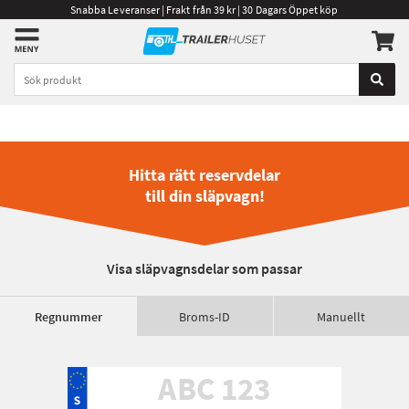
Snabba Leveranser | Frakt från 39 kr | 30 Dagars Öppet köp
Hitta rätt reservdelar
till din släpvagn!
Visa släpvagnsdelar som passar
Regnummer
Broms-ID
Manuellt