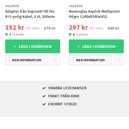
VALERYD
VALERYD
Adapter från bajonett till lös
Reservglas Aspöck Multipoint
4+5-polig kabel, 2 st, 200mm
Höger L240xB140xH52
152 kr
297 kr
179 kr
349 kr
(ink. moms)
(ink. moms)
7
I LAGER
6
I LAGER
+ LÄGG I KUNDVAGN
+ LÄGG I KUNDVAGN
MER INFORMATION
MER INFORMATION
SNABBA LEVERANSER
FRAKT FRÅN 49KR
ENORMT UTBUD