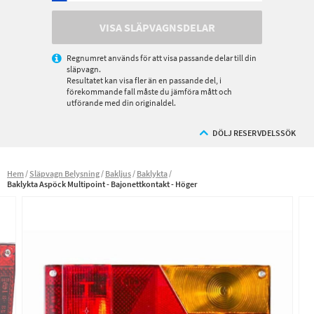
VISA SLÄPVAGNSDELAR
Regnumret används för att visa passande delar till din
släpvagn.
Resultatet kan visa fler än en passande del, i
förekommande fall måste du jämföra mått och
utförande med din originaldel.
DÖLJ RESERVDELSSÖK
Hem
Släpvagn Belysning
Bakljus
Baklykta
Baklykta Aspöck Multipoint - Bajonettkontakt - Höger