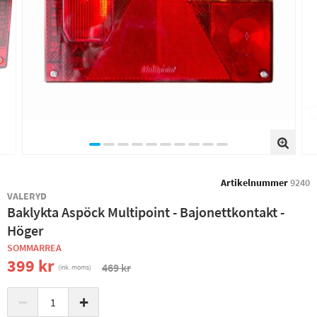
Artikelnummer
9240
VALERYD
Baklykta Aspöck Multipoint - Bajonettkontakt -
Höger
SOMMARREA
399 kr
469 kr
(ink. moms)
−
+