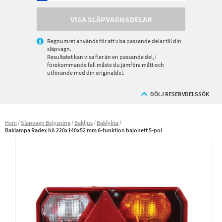
VISA SLÄPVAGNSDELAR
Regnumret används för att visa passande delar till din
släpvagn.
Resultatet kan visa fler än en passande del, i
förekommande fall måste du jämföra mått och
utförande med din originaldel.
DÖLJ RESERVDELSSÖK
Hem
Släpvagn Belysning
Bakljus
Baklykta
Baklampa Radex hö 220x140x52 mm 6-funktion bajonett 5-pol