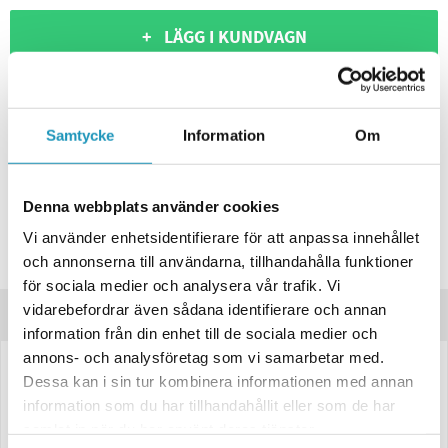
+ LÄGG I KUNDVAGN
ONLINELAGER
BESTÄLLNINGSVARA
Skickas inom 4-6 Arbetsdagar
BUTIKSLAGER
0
I LAGER
Samtycke
Information
Om
Lägsta pris de senaste 30-dagarna:
399 kr
Leverans- & Returinformation
Denna webbplats använder cookies
Spara produkt
Vi använder enhetsidentifierare för att anpassa innehållet
och annonserna till användarna, tillhandahålla funktioner
Frågor om produkten?
för sociala medier och analysera vår trafik. Vi
vidarebefordrar även sådana identifierare och annan
Produktinformation
information från din enhet till de sociala medier och
annons- och analysföretag som vi samarbetar med.
Baklampa Radex Höger – 220×140×52 mm
Dessa kan i sin tur kombinera informationen med annan
information som du har tillhandahållit eller som de har
Universell
baklykta
med 6 funktioner, anpassad för släp, trailers och
samlat in när du har använt deras tjänster.
nyttofordon.