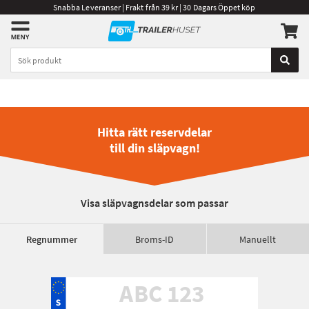
Snabba Leveranser | Frakt från 39 kr | 30 Dagars Öppet köp
Hitta rätt reservdelar
till din släpvagn!
Visa släpvagnsdelar som passar
Regnummer
Broms-ID
Manuellt