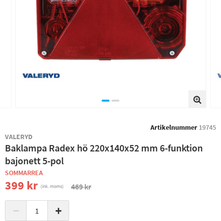
Artikelnummer
19745
VALERYD
Baklampa Radex hö 220x140x52 mm 6-funktion
bajonett 5-pol
SOMMARREA
399 kr
469 kr
(ink. moms)
−
+