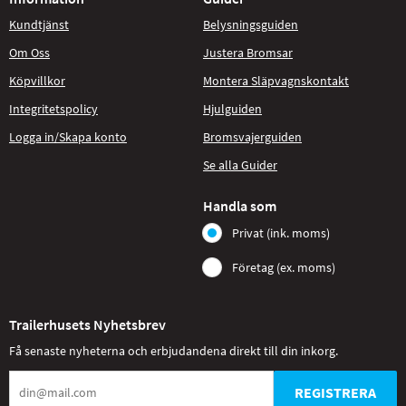
Kundtjänst
Belysningsguiden
Om Oss
Justera Bromsar
Köpvillkor
Montera Släpvagnskontakt
Integritetspolicy
Hjulguiden
Logga in/Skapa konto
Bromsvajerguiden
Se alla Guider
Handla som
Privat (ink. moms)
Företag (ex. moms)
Trailerhusets Nyhetsbrev
Få senaste nyheterna och erbjudandena direkt till din inkorg.
REGISTRERA