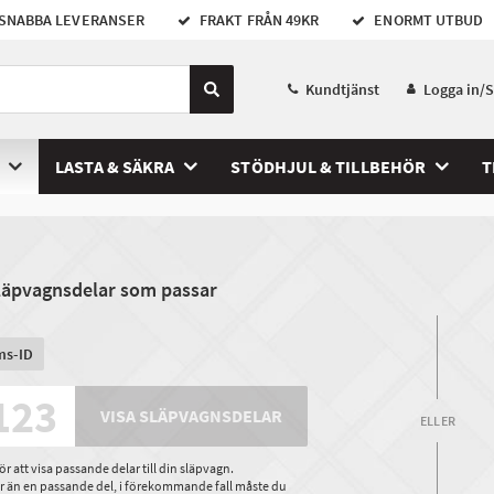
SNABBA LEVERANSER
FRAKT FRÅN 49KR
ENORMT UTBUD
Kundtjänst
Logga in/
LASTA & SÄKRA
STÖDHJUL & TILLBEHÖR
T
släpvagnsdelar som passar
ms-ID
VISA SLÄPVAGNSDELAR
ELLER
 att visa passande delar till din släpvagn.
ler än en passande del, i förekommande fall måste du