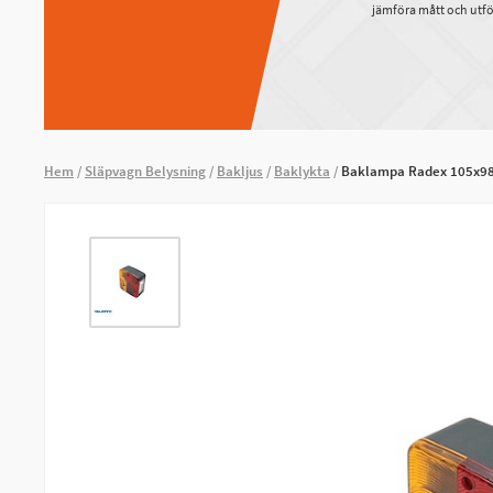
jämföra mått och utfö
Hem
Släpvagn Belysning
Bakljus
Baklykta
Baklampa Radex 105x98x