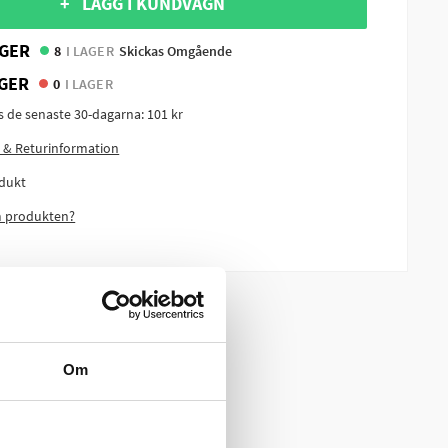
+ LÄGG I KUNDVAGN
GER
8
I LAGER
Skickas Omgående
GER
0
I LAGER
is de senaste 30-dagarna:
101 kr
 & Returinformation
dukt
m produkten?
Om