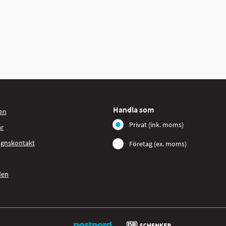
Handla som
en
Privat (ink. moms)
ar
agnskontakt
Företag (ex. moms)
den