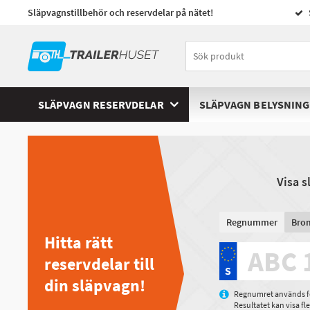
Släpvagnstillbehör och reservdelar på nätet!
SLÄPVAGN RESERVDELAR
SLÄPVAGN BELYSNING
Visa 
Regnummer
Bro
Hitta rätt
reservdelar till
din släpvagn!
Regnumret används för
Resultatet kan visa f