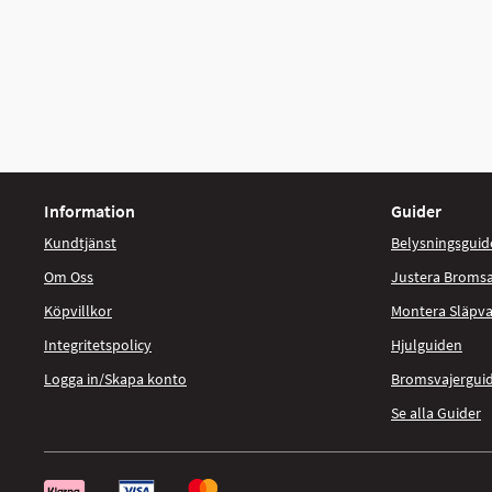
Information
Guider
Kundtjänst
Belysningsguid
Om Oss
Justera Broms
Köpvillkor
Montera Släpv
Integritetspolicy
Hjulguiden
Logga in/Skapa konto
Bromsvajergui
Se alla Guider