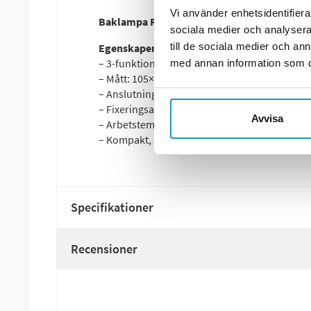
Vi använder enhetsidentifierar
Baklampa Radex – 105×98×50 mm
sociala medier och analysera 
till de sociala medier och a
Egenskaper:
– 3-funktionell: Positionsljus, stoppljus, blink
med annan information som du 
– Mått: 105×98×50 mm
– Anslutning: Kabelgenomföring
– Fixeringsavstånd: 45/55 mm
Avvisa
– Arbetstemperatur: -20°C till +50°C
– Kompakt, stöttålig konstruktion
Specifikationer
Recensioner