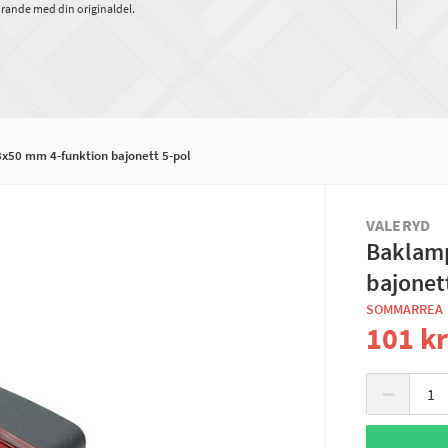
rande med din originaldel.
50 mm 4-funktion bajonett 5-pol
VALERYD
Baklamp
bajonet
SOMMARREA
101 k
−