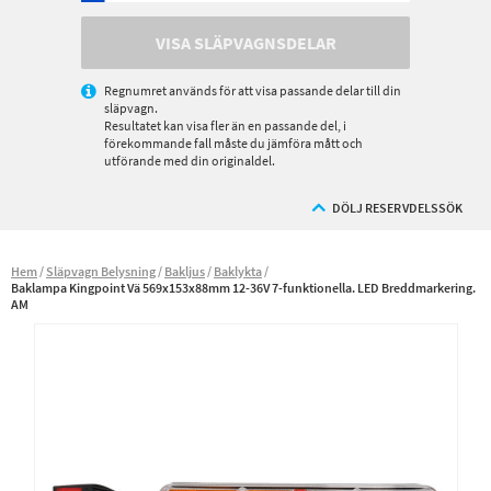
VISA SLÄPVAGNSDELAR
Regnumret används för att visa passande delar till din
släpvagn.
Resultatet kan visa fler än en passande del, i
förekommande fall måste du jämföra mått och
utförande med din originaldel.
DÖLJ RESERVDELSSÖK
Hem
Släpvagn Belysning
Bakljus
Baklykta
Baklampa Kingpoint Vä 569x153x88mm 12-36V 7-funktionella. LED Breddmarkering.
AM