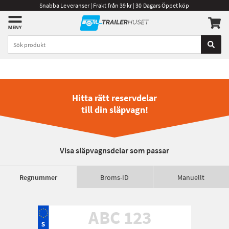
Snabba Leveranser | Frakt från 39 kr | 30 Dagars Öppet köp
Hitta rätt reservdelar
till din släpvagn!
Visa släpvagnsdelar som passar
Regnummer
Broms-ID
Manuellt