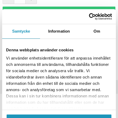
+ LÄGG I KUNDVAGN
ONLINELAGER
BESTÄLLNINGSVARA
Skickas inom 4-6 Arbetsdagar
Samtycke
Information
Om
BUTIKSLAGER
0
I LAGER
Lägsta pris de senaste 30-dagarna:
1 419 kr
Denna webbplats använder cookies
Leverans- & Returinformation
Vi använder enhetsidentifierare för att anpassa innehållet
och annonserna till användarna, tillhandahålla funktioner
Spara produkt
för sociala medier och analysera vår trafik. Vi
Frågor om produkten?
vidarebefordrar även sådana identifierare och annan
information från din enhet till de sociala medier och
Produktinformation
annons- och analysföretag som vi samarbetar med.
Dessa kan i sin tur kombinera informationen med annan
information som du har tillhandahållit eller som de har
3012074
samlat in när du har använt deras tjänster.
Vänster Baklampa Kingpoint.