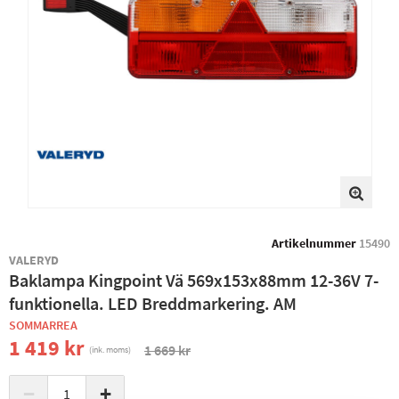
Artikelnummer
15490
VALERYD
Baklampa Kingpoint Vä 569x153x88mm 12-36V 7-
funktionella. LED Breddmarkering. AM
SOMMARREA
1 419 kr
1 669 kr
(ink. moms)
−
+