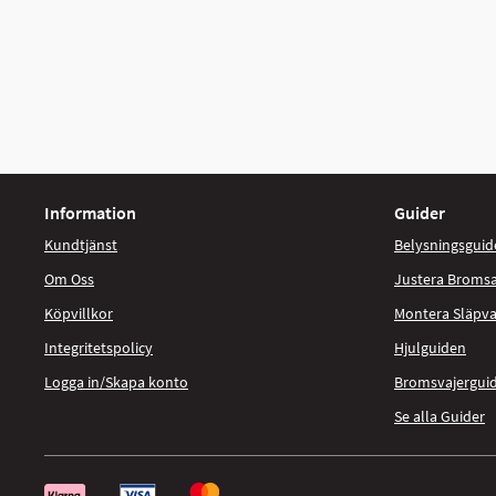
Information
Guider
Kundtjänst
Belysningsguid
Om Oss
Justera Broms
Köpvillkor
Montera Släpv
Integritetspolicy
Hjulguiden
Logga in/Skapa konto
Bromsvajergui
Se alla Guider