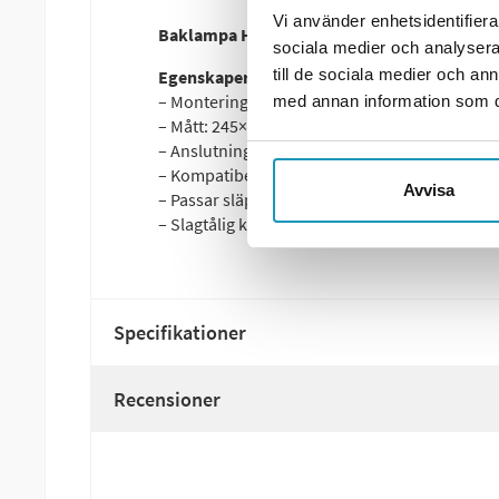
Vi använder enhetsidentifierar
Baklampa Humbaur Höger – 245×160×60 m
sociala medier och analysera 
till de sociala medier och a
Egenskaper:
– Monteringssida: Höger
med annan information som du 
– Mått: 245×160×60 mm
– Anslutning: 5-polig bajonettkontakt
– Kompatibel med 12V elsystem
Avvisa
– Passar släp, trailers och andra nyttofordon
– Slagtålig konstruktion för lång hållbarhet
Specifikationer
Recensioner