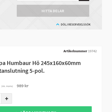
HITTA DELAR
DÖLJ RESERVDELSSÖK
Artikelnummer
19742
pa Humbaur Hö 245x160x60mm
tanslutning 5-pol.
r
989 kr
(ink. moms)
+