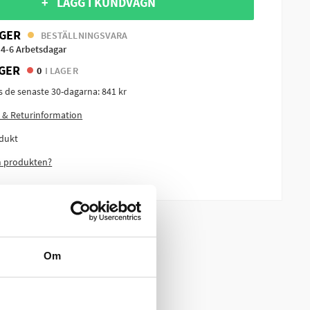
+ LÄGG I KUNDVAGN
GER
BESTÄLLNINGSVARA
 4-6 Arbetsdagar
GER
0
I LAGER
is de senaste 30-dagarna:
841 kr
 & Returinformation
dukt
m produkten?
Om