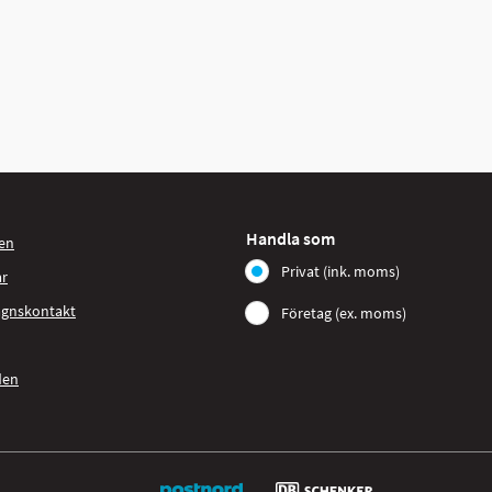
Handla som
en
Privat (ink. moms)
ar
agnskontakt
Företag (ex. moms)
den