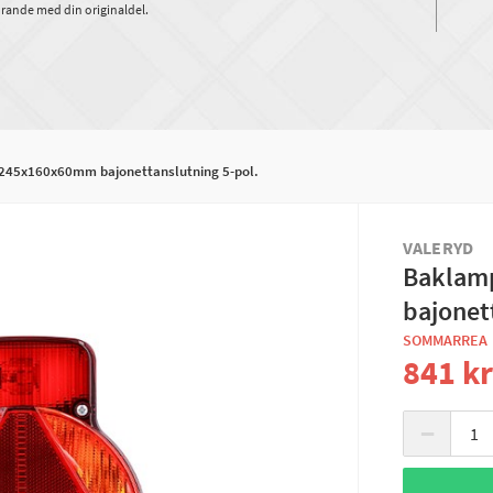
rande med din originaldel.
45x160x60mm bajonettanslutning 5-pol.
VALERYD
Baklam
bajonet
SOMMARREA
841 k
−