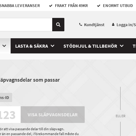
SNABBA LEVERANSER
FRAKT FRÅN 49KR
ENORMT UTBUD
Kundtjänst
Logga in/
LASTA & SÄKRA
STÖDHJUL & TILLBEHÖR
T
släpvagnsdelar som passar
ms-ID
VISA SLÄPVAGNSDELAR
ELLER
 att visa passande delar till din släpvagn.
ler än en passande del, i förekommande fall måste du