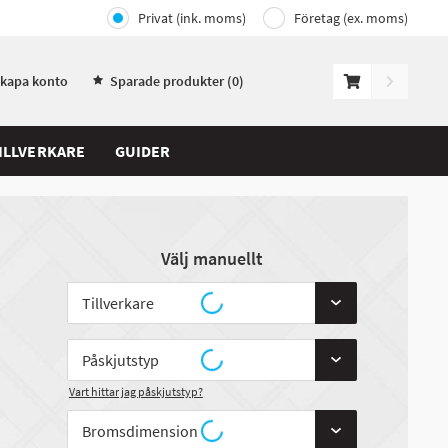
Privat (ink. moms)
Företag (ex. moms)
Skapa konto
Sparade produkter (
0
)
ILLVERKARE
GUIDER
Välj manuellt
Vart hittar jag påskjutstyp?