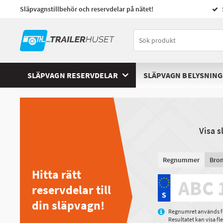
Släpvagnstillbehör och reservdelar på nätet!
SLÄPVAGN RESERVDELAR
SLÄPVAGN BELYSNING
Visa 
Regnummer
Bro
Hitta rätt
reservdelar till
din släpvagn!
Regnumret används för
Resultatet kan visa f