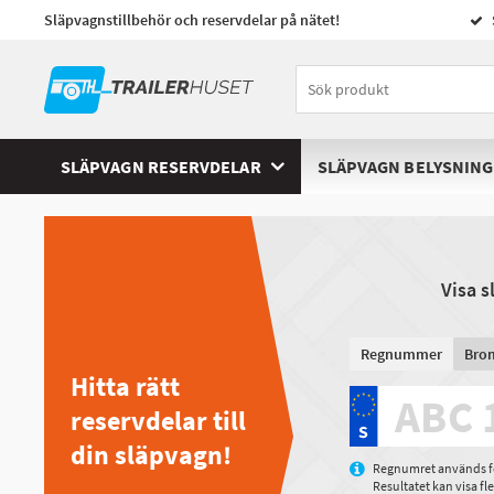
Släpvagnstillbehör och reservdelar på nätet!
SLÄPVAGN RESERVDELAR
SLÄPVAGN BELYSNING
Visa 
Regnummer
Bro
Hitta rätt
reservdelar till
din släpvagn!
Regnumret används för
Resultatet kan visa f