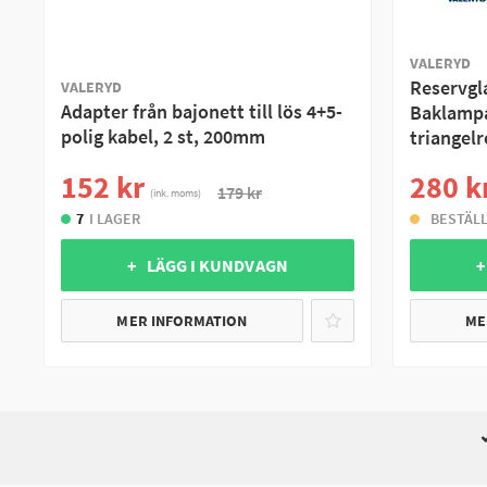
VALERYD
Reservgl
VALERYD
Adapter från bajonett till lös 4+5-
Baklamp
polig kabel, 2 st, 200mm
triangelr
152 kr
280 k
179 kr
(ink. moms)
7
I LAGER
BESTÄL
+ LÄGG I KUNDVAGN
+
MER INFORMATION
ME