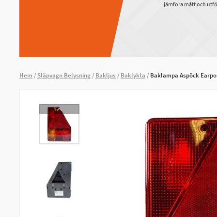
jämföra mått och utfö
Hem
Släpvagn Belysning
Bakljus
Baklykta
Baklampa Aspöck Earpoi