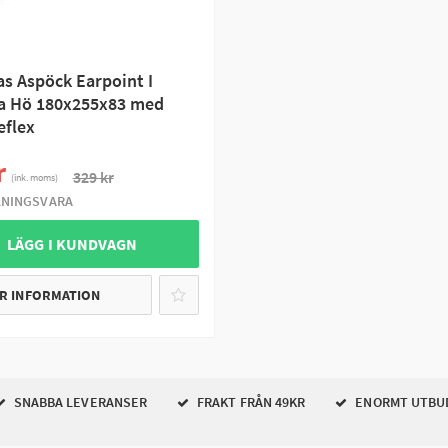
as Aspöck Earpoint I
a Hö 180x255x83 med
eflex
r
329 kr
(ink. moms)
LNINGSVARA
 LÄGG I KUNDVAGN
R INFORMATION
SNABBA LEVERANSER
FRAKT FRÅN 49KR
ENORMT UTBU