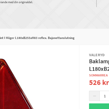
rande med din originaldel.
nt I Höger L180xB255xH83 reflex. Bajonettanslutning
VALERYD
Baklamp
L180xB2
SOMMARREA
526 k
−