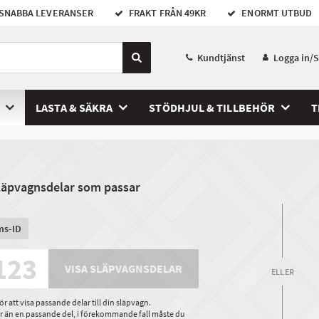
SNABBA LEVERANSER
FRAKT FRÅN 49KR
ENORMT UTBUD
Kundtjänst
Logga in/
LASTA & SÄKRA
STÖDHJUL & TILLBEHÖR
T
släpvagnsdelar som passar
ms-ID
VISA SLÄPVAGNSDELAR
ELLER
 att visa passande delar till din släpvagn.
ler än en passande del, i förekommande fall måste du