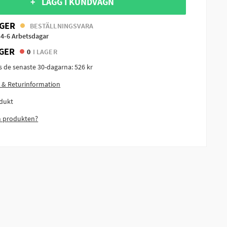
+ LÄGG I KUNDVAGN
GER
BESTÄLLNINGSVARA
 4-6 Arbetsdagar
GER
0
I LAGER
is de senaste 30-dagarna:
526 kr
 & Returinformation
dukt
m produkten?