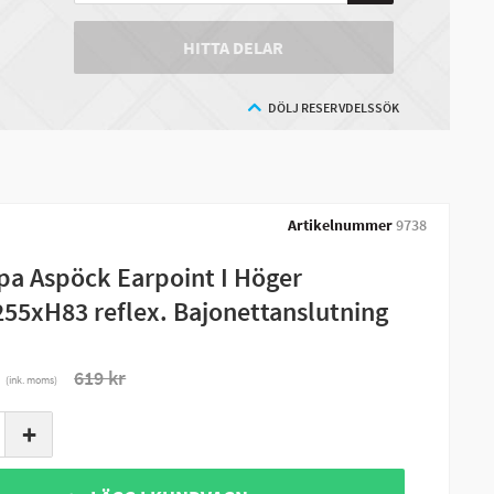
HITTA DELAR
DÖLJ RESERVDELSSÖK
Artikelnummer
9738
a Aspöck Earpoint I Höger
55xH83 reflex. Bajonettanslutning
r
619 kr
(ink. moms)
+