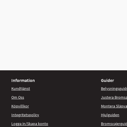
Information
Guider
Kundtjänst
Belysningsguid
Om Oss
Justera Broms
Köpvillkor
Montera Släpv
Integritetspolicy
Hjulguiden
Logga in/Skapa konto
Bromsvajergui