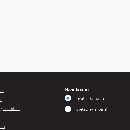
Handla som
en
Privat (ink. moms)
ar
agnskontakt
Företag (ex. moms)
den