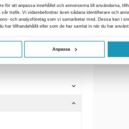
e för att anpassa innehållet och annonserna till användarna, tillh
 vänster, 237×138×55 mm, 12V
vår trafik. Vi vidarebefordrar även sådana identifierare och anna
nnons- och analysföretag som vi samarbetar med. Dessa kan i sin
ers, Reflex, Dimljus,
har tillhandahållit eller som de har samlat in när du har använt 
Anpassa
 mm + muttrar (medföljer)