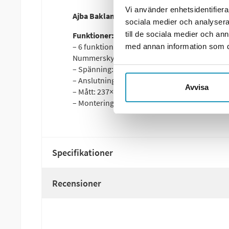
Vi använder enhetsidentifierar
Ajba Baklampa – 6-funktionell med dimljus,
sociala medier och analysera 
till de sociala medier och a
Funktioner:
– 6 funktioner: Positionsljus, Bromsljus, Blink
med annan information som du 
Nummerskyltsbelysning
– Spänning: 12V
– Anslutning: 5(4)-polig bajonett
Avvisa
– Mått: 237×138×55 mm
– Monteringsdetaljer: Sexkantsskruvar M5×20
Specifikationer
Recensioner