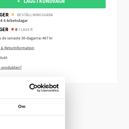
+ LÄGG I KUNDVAGN
GER
BESTÄLLNINGSVARA
 4-6 Arbetsdagar
GER
0
I LAGER
is de senaste 30-dagarna:
467 kr
 & Returinformation
dukt
m produkten?
Om