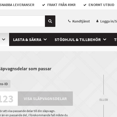
SNABBA LEVERANSER
FRAKT FRÅN 49KR
ENORMT UTBUD
Kundtjänst
Logga in/
LASTA & SÄKRA
STÖDHJUL & TILLBEHÖR
T
släpvagnsdelar som passar
ms-ID
VISA SLÄPVAGNSDELAR
ELLER
 att visa passande delar till din släpvagn.
ler än en passande del, i förekommande fall måste du