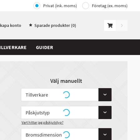
Privat (ink. moms)
Företag (ex. moms)
Skapa konto
Sparade produkter (
0
)
ILLVERKARE
GUIDER
Välj manuellt
Vart hittar jag påskjutstyp?