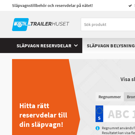
Släpvagnstillbehör och reservdelar på nätet!
SLÄPVAGN RESERVDELAR
SLÄPVAGN BELYSNING
Visa 
Regnummer
Bro
Hitta rätt
reservdelar till
din släpvagn!
Regnumret används för
Resultatet kan visa f