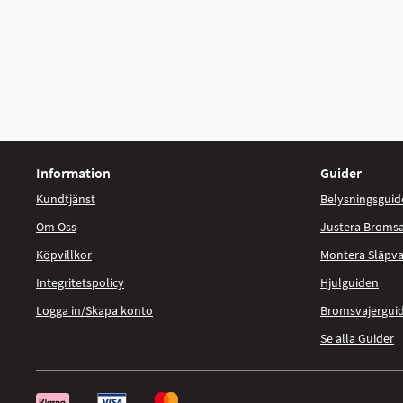
Information
Guider
Kundtjänst
Belysningsguid
Om Oss
Justera Broms
Köpvillkor
Montera Släpv
Integritetspolicy
Hjulguiden
Logga in/Skapa konto
Bromsvajergui
Se alla Guider