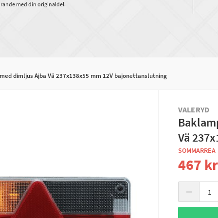
rande med din originaldel.
 med dimljus Ajba Vä 237x138x55 mm 12V bajonettanslutning
VALERYD
Baklamp
Vä 237x
SOMMARREA
467 k
−