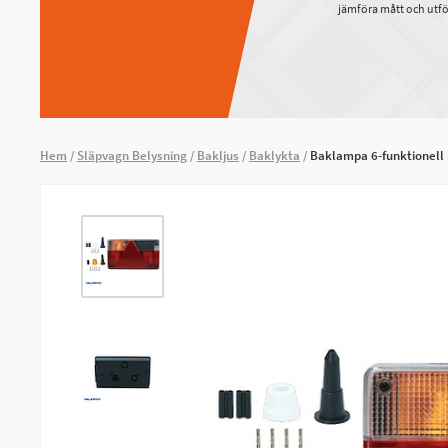
jämföra mått och utfö
Hem
Släpvagn Belysning
Bakljus
Baklykta
Baklampa 6-funktionell