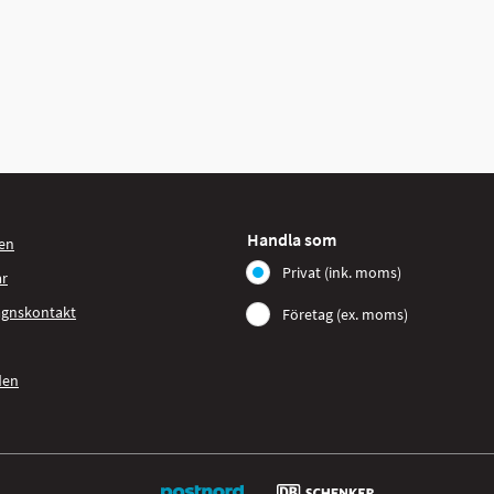
Handla som
en
Privat (ink. moms)
ar
agnskontakt
Företag (ex. moms)
den