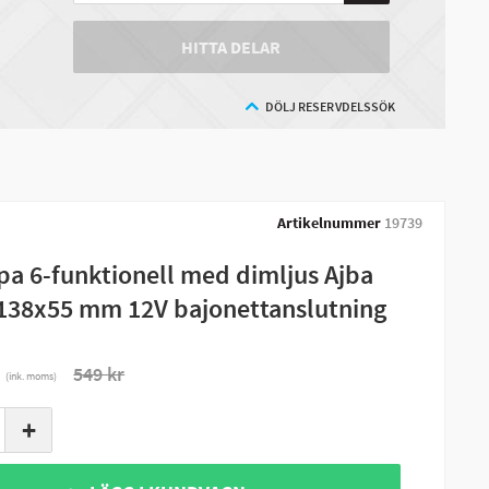
HITTA DELAR
DÖLJ RESERVDELSSÖK
Artikelnummer
19739
a 6-funktionell med dimljus Ajba
138x55 mm 12V bajonettanslutning
r
549 kr
(ink. moms)
+