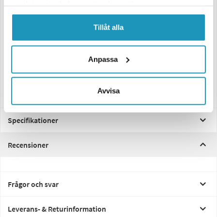
samlat in när du har använt deras tjänster.
pålitlig funktion och säkerhet under alla körförhållanden.
Funktioner:
Tillåt alla
– 6 funktioner: Positionsljus, Bromsljus, Blinkers,
Nummerskyltsbelysning, Reflex, Dimljus
– Spänning: 12V
Anpassa
– Anslutning: 5-polig bajonett
– Mått: 237×138×53 mm
– Monteringsdetaljer: Sexkantsskruvar M5×20 mm och flänsmuttrar
(ingår)
Avvisa
Specifikationer
Recensioner
Frågor och svar
Leverans- & Returinformation