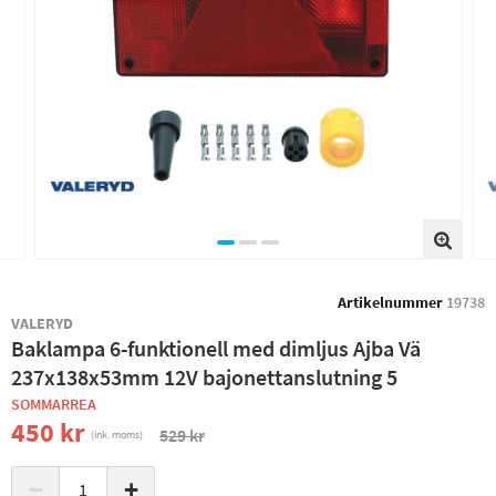
Artikelnummer
19738
VALERYD
Baklampa 6-funktionell med dimljus Ajba Vä
237x138x53mm 12V bajonettanslutning 5
SOMMARREA
450 kr
529 kr
(ink. moms)
−
+