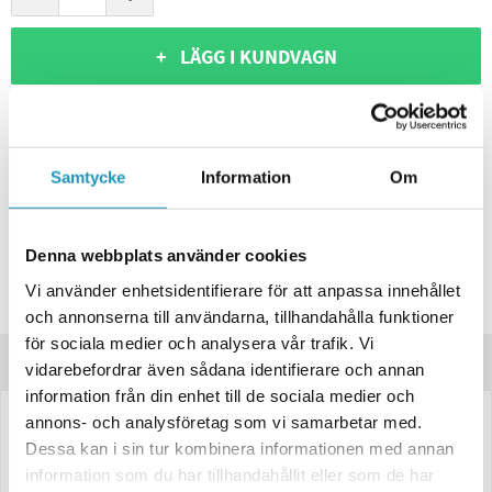
+ LÄGG I KUNDVAGN
ONLINELAGER
BESTÄLLNINGSVARA
Skickas inom 4-6 Arbetsdagar
BUTIKSLAGER
0
I LAGER
Samtycke
Information
Om
Lägsta pris de senaste 30-dagarna:
450 kr
Leverans- & Returinformation
Denna webbplats använder cookies
Spara produkt
Vi använder enhetsidentifierare för att anpassa innehållet
Frågor om produkten?
och annonserna till användarna, tillhandahålla funktioner
för sociala medier och analysera vår trafik. Vi
Produktinformation
vidarebefordrar även sådana identifierare och annan
information från din enhet till de sociala medier och
annons- och analysföretag som vi samarbetar med.
Ajba Baklampa – 6-funktionell med dimljus, vänster, 237×138×53 mm,
Dessa kan i sin tur kombinera informationen med annan
12V
information som du har tillhandahållit eller som de har
Robust
vänster baklampa
från Ajba för 12V-system, utvecklad för att ge