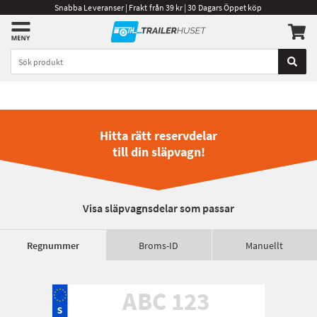
Snabba Leveranser | Frakt från 39 kr | 30 Dagars Öppet köp
Hitta rätt reservdelar
till din släpvagn!
Visa släpvagnsdelar som passar
Regnummer
Broms-ID
Manuellt