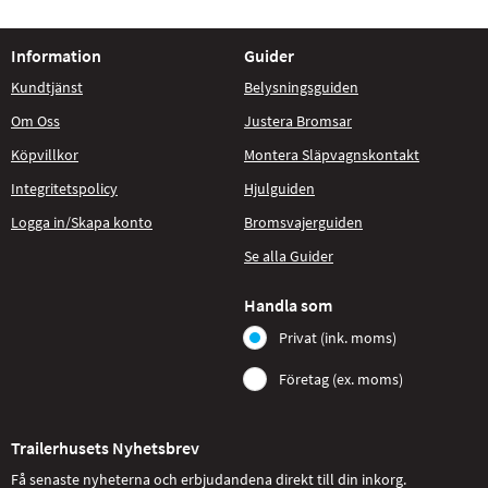
Information
Guider
Kundtjänst
Belysningsguiden
Om Oss
Justera Bromsar
Köpvillkor
Montera Släpvagnskontakt
Integritetspolicy
Hjulguiden
Logga in/Skapa konto
Bromsvajerguiden
Se alla Guider
Handla som
Privat (ink. moms)
Företag (ex. moms)
Trailerhusets Nyhetsbrev
Få senaste nyheterna och erbjudandena direkt till din inkorg.