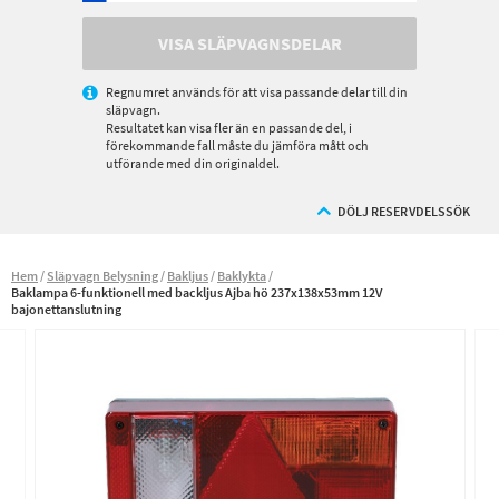
VISA SLÄPVAGNSDELAR
Regnumret används för att visa passande delar till din
släpvagn.
Resultatet kan visa fler än en passande del, i
förekommande fall måste du jämföra mått och
utförande med din originaldel.
DÖLJ RESERVDELSSÖK
Hem
Släpvagn Belysning
Bakljus
Baklykta
Baklampa 6-funktionell med backljus Ajba hö 237x138x53mm 12V
bajonettanslutning