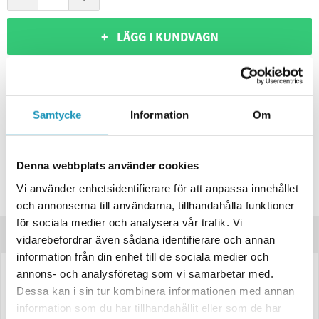
+ LÄGG I KUNDVAGN
ONLINELAGER
BESTÄLLNINGSVARA
Skickas inom 4-6 Arbetsdagar
BUTIKSLAGER
0
I LAGER
Samtycke
Information
Om
Lägsta pris de senaste 30-dagarna:
450 kr
Leverans- & Returinformation
Denna webbplats använder cookies
Spara produkt
Vi använder enhetsidentifierare för att anpassa innehållet
Frågor om produkten?
och annonserna till användarna, tillhandahålla funktioner
för sociala medier och analysera vår trafik. Vi
Produktinformation
vidarebefordrar även sådana identifierare och annan
information från din enhet till de sociala medier och
annons- och analysföretag som vi samarbetar med.
Ajba Baklampa – 6-funktionell med backljus, höger, 237×138×53 mm,
Dessa kan i sin tur kombinera informationen med annan
12V
information som du har tillhandahållit eller som de har
Robust och pålitlig
höger baklampa
från Ajba, framtagen för 12V-