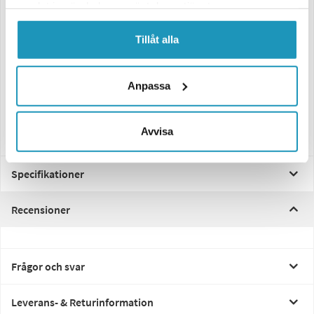
samlat in när du har använt deras tjänster.
system.
Funktioner:
Tillåt alla
– 6 funktioner: Positionsljus, Bromsljus, Reflex, Blinkers,
Nummerplåtsljus, Backljus
– Spänning: 12V
Anpassa
– Bajonettanslutning: 5-pol
– Mått: 237×138×53 mm
– Monteringsdetaljer: Sexkantsskruvar M5x20 mm + flänsmuttrar
(medföljer)
Avvisa
Specifikationer
Recensioner
Frågor och svar
Leverans- & Returinformation