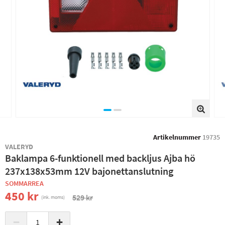
Artikelnummer
19735
VALERYD
Baklampa 6-funktionell med backljus Ajba hö
237x138x53mm 12V bajonettanslutning
SOMMARREA
450 kr
529 kr
(ink. moms)
−
+