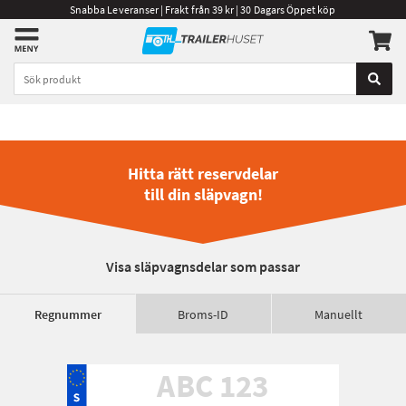
Snabba Leveranser | Frakt från 39 kr | 30 Dagars Öppet köp
Hitta rätt reservdelar
till din släpvagn!
Visa släpvagnsdelar som passar
Regnummer
Broms-ID
Manuellt