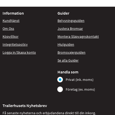
Information
Guider
Kundtjänst
Belysningsguiden
Om Oss
Justera Bromsar
Köpvillkor
Montera Släpvagnskontakt
Integritetspolicy
Hjulguiden
Logga in/Skapa konto
Bromsvajerguiden
Se alla Guider
Handla som
Privat (ink. moms)
Företag (ex. moms)
Trailerhusets Nyhetsbrev
Få senaste nyheterna och erbjudandena direkt till din inkorg.