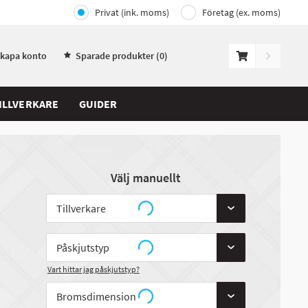
Privat (ink. moms)
Företag (ex. moms)
Skapa konto
Sparade produkter (
0
)
ILLVERKARE
GUIDER
Välj manuellt
Vart hittar jag påskjutstyp?