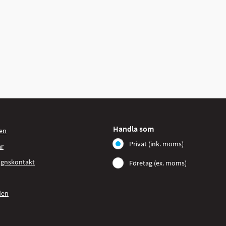
Handla som
en
Privat (ink. moms)
ar
agnskontakt
Företag (ex. moms)
den