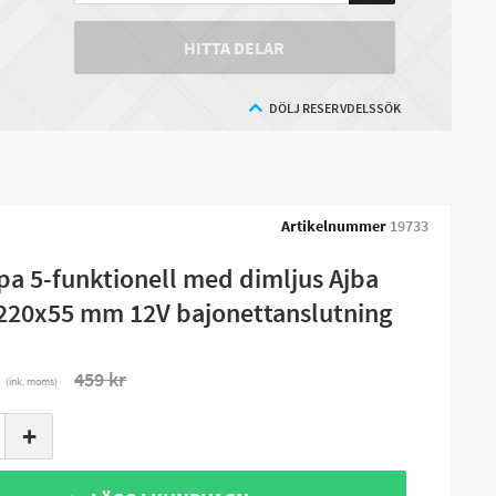
HITTA DELAR
DÖLJ RESERVDELSSÖK
Artikelnummer
19733
a 5-funktionell med dimljus Ajba
220x55 mm 12V bajonettanslutning
r
459 kr
(ink. moms)
+