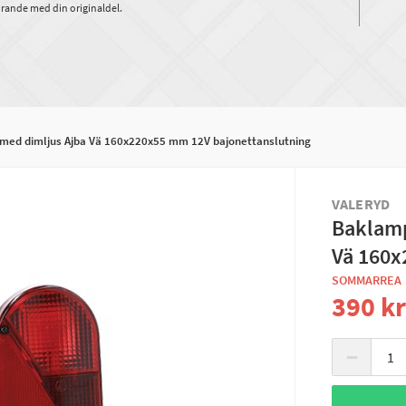
rande med din originaldel.
 med dimljus Ajba Vä 160x220x55 mm 12V bajonettanslutning
VALERYD
Baklamp
Vä 160x
SOMMARREA
390 k
−