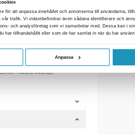
cookies
 vänster, 160×220×55 mm, 12V
e för att anpassa innehållet och annonserna till användarna, tillh
vår trafik. Vi vidarebefordrar även sådana identifierare och anna
funktioner och kompakt design.
nnons- och analysföretag som vi samarbetar med. Dessa kan i sin
aktisk bajonettanslutning.
har tillhandahållit eller som de har samlat in när du har använt 
ers, Reflex, Dimljus
Anpassa
20 mm + muttrar medföljer