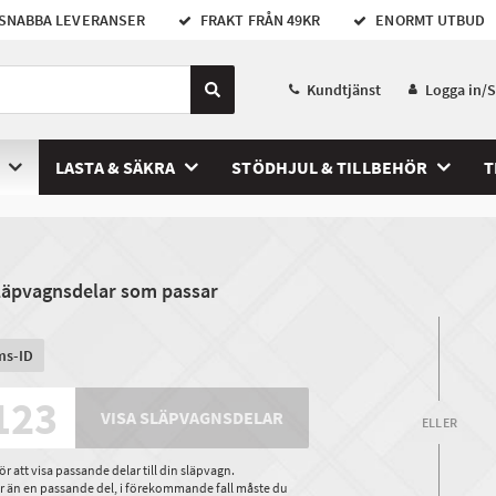
SNABBA LEVERANSER
FRAKT FRÅN 49KR
ENORMT UTBUD
Kundtjänst
Logga in/
LASTA & SÄKRA
STÖDHJUL & TILLBEHÖR
T
släpvagnsdelar som passar
ms-ID
VISA SLÄPVAGNSDELAR
ELLER
 att visa passande delar till din släpvagn.
ler än en passande del, i förekommande fall måste du