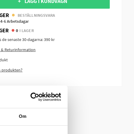
+ LÄGG I KUNDVAGN
GER
BESTÄLLNINGSVARA
 4-6 Arbetsdagar
GER
0
I LAGER
is de senaste 30-dagarna:
390 kr
 & Returinformation
dukt
m produkten?
Om