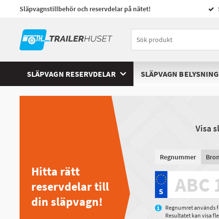
Släpvagnstillbehör och reservdelar på nätet!
SLÄPVAGN RESERVDELAR
SLÄPVAGN BELYSNING
Visa 
Regnummer
Bro
Hitta rätt
reservdelar till
din släpvagn!
Regnumret används för
Resultatet kan visa f