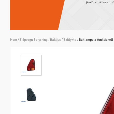
jämföra mått och utfö
Hem
Släpvagn Belysning
Bakljus
Baklykta
Baklampa 5-funktionell