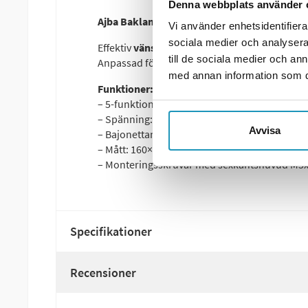
Denna webbplats använder 
Ajba Baklampa – 5-funktionell med dimljus,
Vi använder enhetsidentifierar
sociala medier och analysera 
Effektiv
vänster baklampa
från Ajba med fem 
till de sociala medier och a
Anpassad för 12V-system och utrustad med pr
med annan information som du 
Funktioner:
– 5-funktionell: Positionsljus, Stoppljus, Blink
– Spänning: 12V
Avvisa
– Bajonettanslutning: 5(4)-pol
– Mått: 160×220×55 mm
– Monteringsskruvar med sexkantshuvud M5x
Specifikationer
Recensioner