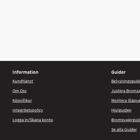
Information
Guider
Kundtjänst
Belysningsguid
Om Oss
Justera Broms
Köpvillkor
Montera Släpv
Integritetspolicy
Hjulguiden
Logga in/Skapa konto
Bromsvajergui
Se alla Guider