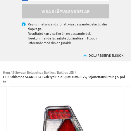
VISA SLÄPVAGNSDELAR
Regnumret används för att visa passande delar till din
släpvagn.
Resultatet kan visa fler än en passande del, i
förekommande fall måste du jämföra mått och
utförande med din originaldel.
DÖLJ RESERVDELSSÖK
Hem
Släpvagn Belysning
Bakljus
Bakljus LED
LED Baklampa SCANDI-641 Valeryd Hö 210,6x146x49 12V, Bajonettanslutning 5-pol
in