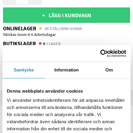
+ LÄGG I KUNDVAGN
ONLINELAGER
BESTÄLLNINGSVARA
Skickas inom 4-6 Arbetsdagar
BUTIKSLAGER
0
I LAGER
Lägsta pris de senaste 30-dagarna:
1 410 kr
Leverans- & Returinformation
Samtycke
Information
Om
Spara produkt
Frågor om produkten?
Denna webbplats använder cookies
Produktinformation
Vi använder enhetsidentifierare för att anpassa innehållet
och annonserna till användarna, tillhandahålla funktioner
för sociala medier och analysera vår trafik. Vi
LED Baklampa SCANDI-277 Valeryd Höger 210,6×146×49 mm, 12V, 5-
vidarebefordrar även sådana identifierare och annan
pol Bajonettanslutning, inkl. CANBUS
information från din enhet till de sociala medier och
Universell LED-baklykta för höger sida med
reflekterande triangel
och