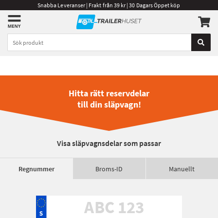
Snabba Leveranser | Frakt från 39 kr | 30 Dagars Öppet köp
Hitta rätt reservdelar
till din släpvagn!
Visa släpvagnsdelar som passar
Regnummer
Broms-ID
Manuellt