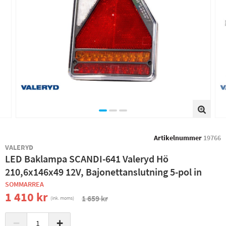
Artikelnummer
19766
VALERYD
LED Baklampa SCANDI-641 Valeryd Hö
210,6x146x49 12V, Bajonettanslutning 5-pol in
SOMMARREA
1 410 kr
1 659 kr
(ink. moms)
−
+