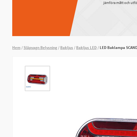
jämföra mått och utfö
Hem
Släpvagn Belysning
Bakljus
Bakljus LED
LED Baklampa SCANDI