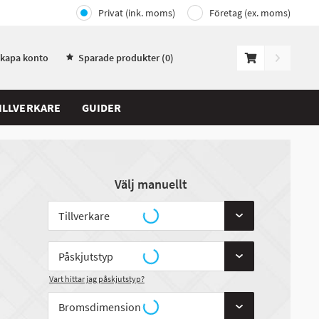
Privat (ink. moms)
Företag (ex. moms)
Skapa konto
Sparade produkter (
0
)
ILLVERKARE
GUIDER
Välj manuellt
Vart hittar jag påskjutstyp?