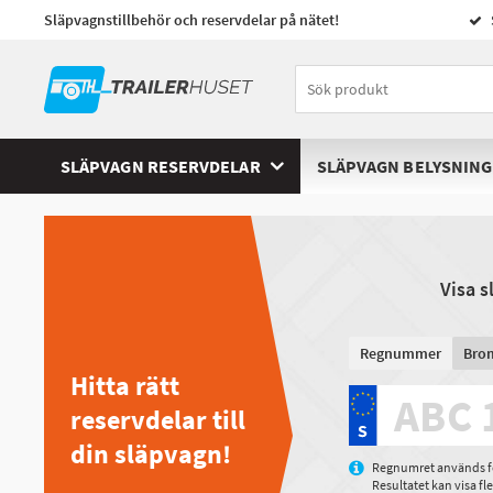
Släpvagnstillbehör och reservdelar på nätet!
SLÄPVAGN RESERVDELAR
SLÄPVAGN BELYSNING
Visa 
Regnummer
Bro
Hitta rätt
reservdelar till
din släpvagn!
Regnumret används för
Resultatet kan visa f