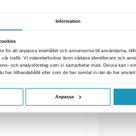
 302×130×51 mm 12–36V med
Information
 är en
multifunktionslampa
med
art ljus
i alla väderförhållanden.
cookies
e för att anpassa innehållet och annonserna till användarna, tillh
vår trafik. Vi vidarebefordrar även sådana identifierare och anna
nnons- och analysföretag som vi samarbetar med. Dessa kan i sin
har tillhandahållit eller som de har samlat in när du har använt 
Anpassa