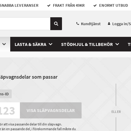
SNABBA LEVERANSER
FRAKT FRÅN 49KR
ENORMT UTBUD
Kundtjänst
Logga in/
LASTA & SÄKRA
STÖDHJUL & TILLBEHÖR
T
släpvagnsdelar som passar
ms-ID
VISA SLÄPVAGNSDELAR
ELLER
 att visa passande delar till din släpvagn.
ler än en passande del, i förekommande fall måste du