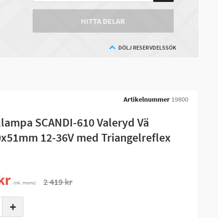
HITTA DELAR
DÖLJ RESERVDELSSÖK
Artikelnummer
19800
lampa SCANDI-610 Valeryd Vä
x51mm 12-36V med Triangelreflex
kr
2 419 kr
(ink. moms)
+