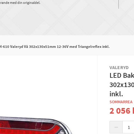
rande med din originaldel.
-610 Valeryd Vä 302x130x51mm 12-36V med Triangelreflex inkl.
VALERYD
LED Bak
302x130
inkl.
SOMMARREA
2 056 
−