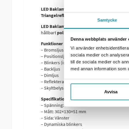
LED Baklampa SCANDI-610 Valeryd Vänster
Triangelreflex och Skyltbelysning
Samtycke
LED Baklampa SCANDI-610
till lastbilstrailer
hållbart
polykarbonatglas
som ger
kristallkl
Denna webbplats använder 
Funktioner (6-funktionell):
Vi använder enhetsidentifierar
– Bromsljus
sociala medier och analysera 
– Positionsljus
till de sociala medier och a
– Blinkers (indikatorljus)
– Backljus
med annan information som du 
– Dimljus
– Reflekterande triangel
– Skyltbelysning
Avvisa
Specifikationer:
– Spänning: 12–36V
– Mått: 302×130×51 mm
– Sida: Vänster
– Dynamiska blinkers