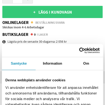
+ LÄGG I KUNDVAGN
ONLINELAGER
BESTÄLLNINGSVARA
Skickas inom 4-6 Arbetsdagar
BUTIKSLAGER
0
I LAGER
Lägsta pris de senaste 30-dagarna:
2 056 kr
Leverans- & Returinformation
Spara produkt
Samtycke
Information
Om
Frågor om produkten?
Produktinformation
Denna webbplats använder cookies
Vi använder enhetsidentifierare för att anpassa innehållet
LED Baklampa SCANDI-610 Valeryd Höger 302×130×51 mm 12–36V
och annonserna till användarna, tillhandahålla funktioner
med Triangelreflex och Skyltbelysning
för sociala medier och analysera vår trafik. Vi
vidarebefordrar även sådana identifierare och annan
LED Baklampa SCANDI-610
till lastbilstrailer är en kraftfull