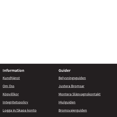
Information
Guider
Kundtjänst
Belysningsguiden
Om Oss
Justera Bromsar
Köpvillkor
Montera Släpvagnskontakt
Integritetspolicy
Hjulguiden
Logga in/Skapa konto
Bromsvajerguiden