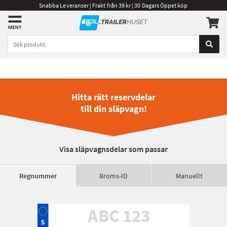
Snabba Leveranser | Frakt från 39 kr | 30 Dagars Öppet köp
Hitta rätt reservdelar
till din släpvagn!
Visa släpvagnsdelar som passar
Regnummer
Broms-ID
Manuellt