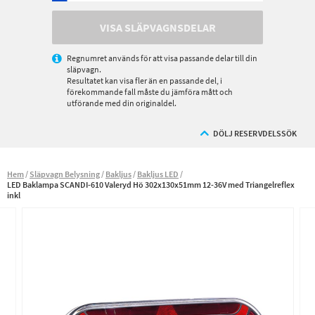
VISA SLÄPVAGNSDELAR
Regnumret används för att visa passande delar till din
släpvagn.
Resultatet kan visa fler än en passande del, i
förekommande fall måste du jämföra mått och
utförande med din originaldel.
DÖLJ RESERVDELSSÖK
Hem
Släpvagn Belysning
Bakljus
Bakljus LED
LED Baklampa SCANDI-610 Valeryd Hö 302x130x51mm 12-36V med Triangelreflex
inkl