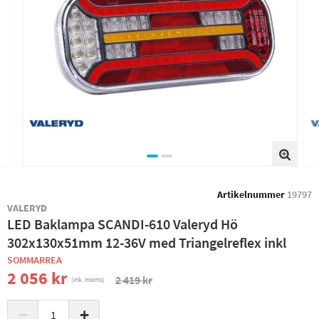
Artikelnummer
19797
VALERYD
LED Baklampa SCANDI-610 Valeryd Hö
302x130x51mm 12-36V med Triangelreflex inkl
SOMMARREA
2 056 kr
2 419 kr
(ink. moms)
−
+