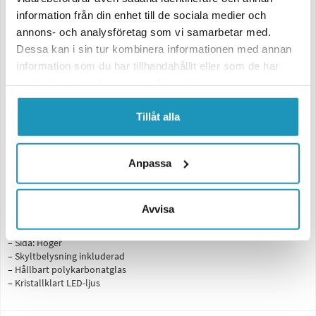
multifunktionslampa
som kombinerar stil och säkerhet med
information från din enhet till de sociala medier och
polykarbonatglas
som ger
klar och jämn ljusspridning
oavsett
annons- och analysföretag som vi samarbetar med.
väderförhållanden.
Dessa kan i sin tur kombinera informationen med annan
Denna
högra baklykta
är utrustad med
reflekterande triangel
och
information som du har tillhandahållit eller som de har
integrerad skyltbelysning
för optimal synlighet och säkerhet.
samlat in när du har använt deras tjänster.
Funktioner (6-funktionell):
– Bromsljus
Tillåt alla
– Positionsljus
– Blinkers (indikatorljus)
– Backljus
Anpassa
– Dimljus
– Reflekterande triangel
Specifikationer:
Avvisa
– Spänning: 12–36V
– Mått: 302×130×51 mm
– Sida: Höger
– Skyltbelysning inkluderad
– Hållbart polykarbonatglas
– Kristallklart LED-ljus