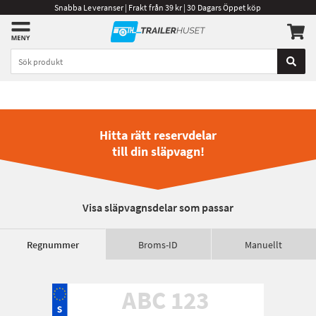
Snabba Leveranser | Frakt från 39 kr | 30 Dagars Öppet köp
Hitta rätt reservdelar
till din släpvagn!
Visa släpvagnsdelar som passar
Regnummer
Broms-ID
Manuellt