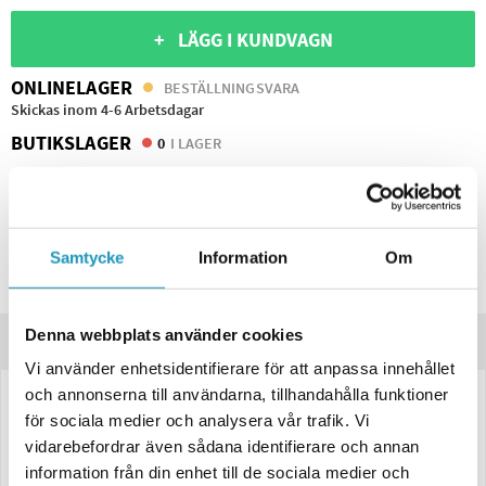
+ LÄGG I KUNDVAGN
ONLINELAGER
BESTÄLLNINGSVARA
Skickas inom 4-6 Arbetsdagar
BUTIKSLAGER
0
I LAGER
Lägsta pris de senaste 30-dagarna:
1 266 kr
Leverans- & Returinformation
Spara produkt
Samtycke
Information
Om
Frågor om produkten?
Denna webbplats använder cookies
Produktinformation
Vi använder enhetsidentifierare för att anpassa innehållet
och annonserna till användarna, tillhandahålla funktioner
LED Baklampa SCANDI-370 Valeryd 12–36V, Höger, 7-funktionell, 1
för sociala medier och analysera vår trafik. Vi
meter kabel
vidarebefordrar även sådana identifierare och annan
Universal
LED-baklykta för höger sida
med
reflekterande triangel
och
information från din enhet till de sociala medier och