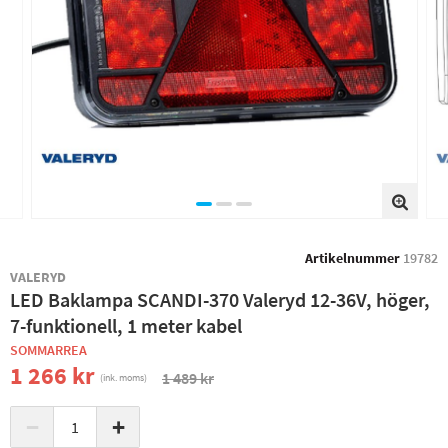
Artikelnummer
19782
VALERYD
LED Baklampa SCANDI-370 Valeryd 12-36V, höger,
7-funktionell, 1 meter kabel
SOMMARREA
1 266 kr
1 489 kr
(ink. moms)
−
+