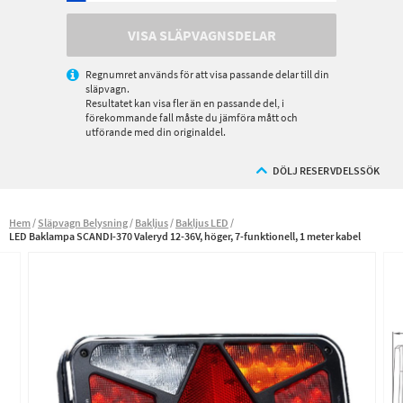
VISA SLÄPVAGNSDELAR
Regnumret används för att visa passande delar till din
släpvagn.
Resultatet kan visa fler än en passande del, i
förekommande fall måste du jämföra mått och
utförande med din originaldel.
DÖLJ RESERVDELSSÖK
Hem
Släpvagn Belysning
Bakljus
Bakljus LED
LED Baklampa SCANDI-370 Valeryd 12-36V, höger, 7-funktionell, 1 meter kabel